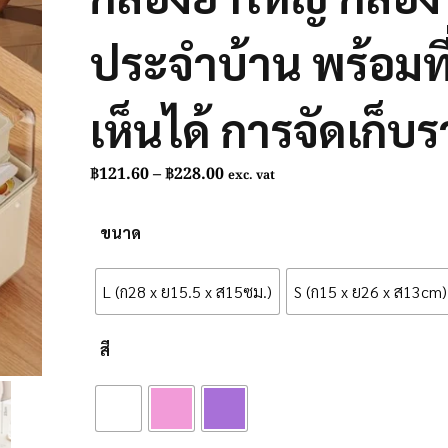
ประจำบ้าน พร้อมที
เห็นได้ การจัดเก็บ
Price
฿
121.60
–
฿
228.00
exc. vat
range:
฿121.60
ขนาด
through
฿228.00
L (ก28 x ย15.5 x ส15ซม.)
S (ก15 x ย26 x ส13cm)
สี