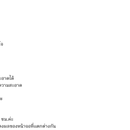
เห็น
ได้
การ
จัด
เก็บ
รายการ
ใจ
ชัดเจน
ชิ้น
อาดได้
ทำความสะอาด
คะ
 ซม.ค่ะ
สดงผลของหน้าจอที่แตกต่างกัน