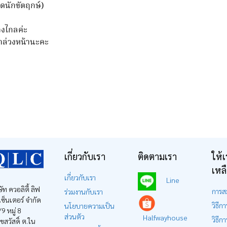
ยุดนักขัตฤกษ์)
่างไกลค่ะ
ามาล่วงหน้านะคะ
เกี่ยวกับเรา
ติดตามเรา
ให้เ
เหล
เกี่ยวกับเรา
Line
ษัท ควอลิตี้ ลิฟ
การส
ร่วมงานกับเรา
ง เซ็นเตอร์ จำกัด
วิธีการ
นโยบายความเป็น
9 หมู่ 8
ส่วนตัว
Halfwayhouse
วิธีกา
ุขสวัสดิ์ ต.ใน