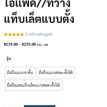
ไอเเพด//ที่วาง
แท็บเล็ตแบบตั้ง
(
1
บทวิจารณ์จากลูกค้า)
5.00
out of
Price
฿
219.00
–
฿
259.00
5
exc. vat
range:
฿219.00
รุ่น
through
฿259.00
มือถือ(แบบขาตั้ง)
มือถือ(แบบสอด+ตั้งได้)
มือถือและแท็บเล็ต(แบบสอด+ตั้งได้)