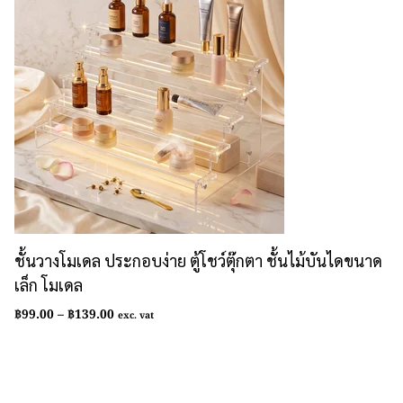
ชั้นวางโมเดล ประกอบง่าย ตู้โชว์ตุ๊กตา ชั้นไม้บันไดขนาด
เล็ก โมเดล
Price
฿
99.00
–
฿
139.00
exc. vat
range:
฿99.00
through
฿139.00