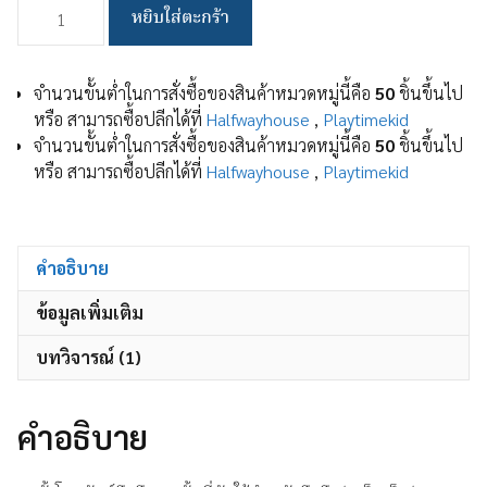
จำนวน
หยิบใส่ตะกร้า
ขา
ตั้ง
โทรศัพท์
จำนวนขั้นต่ำในการสั่งซื้อของสินค้าหมวดหมู่นี้คือ
50
ชิ้นขึ้นไป
มือ
หรือ สามารถซื้อปลีกได้ที่
Halfwayhouse
,
Playtimekid
ถือ
จำนวนขั้นต่ำในการสั่งซื้อของสินค้าหมวดหมู่นี้คือ
50
ชิ้นขึ้นไป
ขา
หรือ สามารถซื้อปลีกได้ที่
Halfwayhouse
,
Playtimekid
ตั้ง
ที่
จับ
ใช้
คำอธิบาย
สำหรับ
ข้อมูลเพิ่มเติม
มือ
ถือ/
บทวิจารณ์ (1)
แท็บเล็ต/
ไอเเพด//
ที่
คำอธิบาย
วาง
แท็บเล็ต