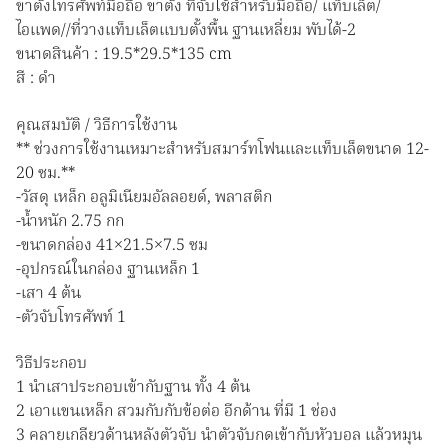
ขาตั้งโทรศัพท์มือถือ ขาตั้ง ที่จับใช้สำหรับมือถือ/ แท็บเล็ต/
แบบ
ไอเเพด//ที่วางแท็บเล็ตแบบตั้งพื้น ฐานเหลี่ยม พับได้-2
ตั้ง
ขนาดสินค้า : 19.5*29.5*135 cm
ชิ้น
สี : ดำ
คุณสมบัติ / วิธีการใช้งาน
** ช่วงการใช้งานเหมาะสำหรับสมาร์ทโฟนและแท็บเล็ตขนาด 12-
20 ซม.**
-วัสดุ เหล็ก อลูมิเนียมอัลลอยด์, พลาสติก
-น้ำหนัก 2.75 กก
-ขนาดกล่อง 41×21.5×7.5 ซม
-อุปกรณ์ในกล่อง ฐานเหล็ก 1
-เสา 4 ต้น
-ตัวจับโทรศัพท์ 1
วิธีประกอบ
1 นำเสาประกอบเข้ากับฐาน ทั้ง 4 ต้น
2 เอาแขนเหล็ก สวมกับกับข้อต่อ อีกด้าน ที่มี 1 ช่อง
3 คลายเกลียวด้านหลังตัวจับ นำตัวจับกดเข้ากับหัวบอล แล้วหมุน