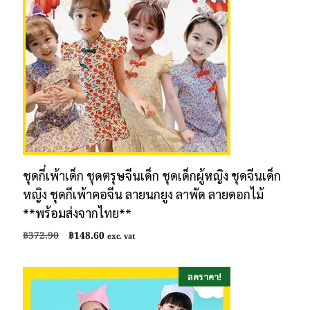
ชุดกี่เพ้าเด็ก ชุดตรุษจีนเด็ก ชุดเด็กผู้หญิง ชุดจีนเด็ก
หญิง ชุดกีเพ้าคอจีน ลายนกยูง ลาพัด ลายดอกไม้
**พร้อมส่งจากไทย**
Original
Current
฿
372.90
฿
148.60
exc. vat
price
price
was:
is:
฿372.90.
฿148.60.
ลดราคา!