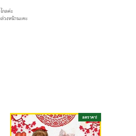
งไกลค่ะ
ามาล่วงหน้านะคะ
ลดราคา!