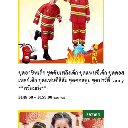
ชุดอาชีพเด็ก ชุดดับเพลิงเด็ก ชุดแฟนซีเด็ก ชุดคอส
เพลย์เด็ก ชุดแฟนซีสีส้ม ชุดคอสตูม ชุดปาร์ตี้ fancy
**พร้อมส่ง**
Price
฿
148.60
–
฿
159.00
exc. vat
range:
฿148.60
through
ลดราคา!
฿159.00