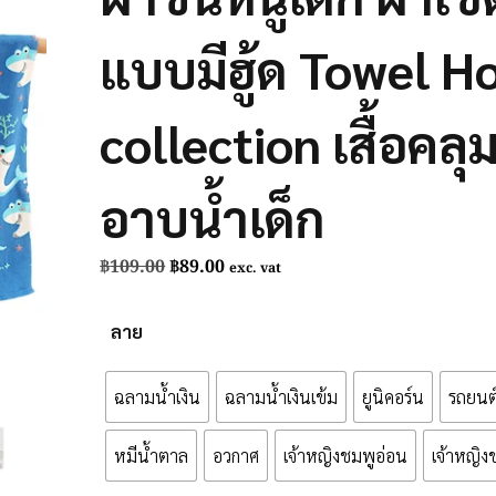
แบบมีฮู้ด Towel 
collection เสื้อคลุ
อาบน้ำเด็ก
Original
Current
฿
109.00
฿
89.00
exc. vat
price
price
was:
is:
ลาย
฿109.00.
฿89.00.
ฉลามน้ำเงิน
ฉลามน้ำเงินเข้ม
ยูนิคอร์น
รถยนต
หมีน้ำตาล
อวกาศ
เจ้าหญิงชมพูอ่อน
เจ้าหญิง