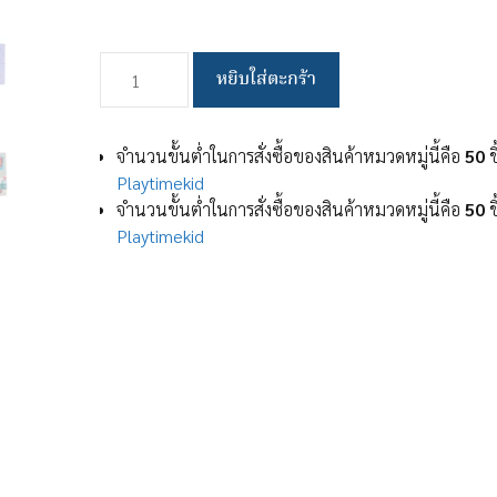
จำนวน
หยิบใส่ตะกร้า
ผ้า
ขนหนู
เด็ก
จำนวนขั้นต่ำในการสั่งซื้อของสินค้าหมวดหมู่นี้คือ
50
ช
ผ้าเช็ดตัว
Playtimekid
เด็ก
จำนวนขั้นต่ำในการสั่งซื้อของสินค้าหมวดหมู่นี้คือ
50
ช
ผ้า
Playtimekid
เช็ค
ตัว
แบบ
มี
ฮู้ด
Towel
Hoood
New
collection
เสื้อ