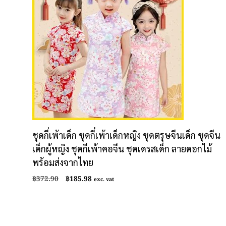
ชุดกี่เพ้าเด็ก ชุดกี่เพ้าเด็กหญิง ชุดตรุษจีนเด็ก ชุดจีน
เด็กผู้หญิง ชุดกีเพ้าคอจีน ชุดเดรสเด็ก ลายดอกไม้
พร้อมส่งจากไทย
Original
Current
฿
372.90
฿
185.98
exc. vat
price
price
was:
is:
฿372.90.
฿185.98.