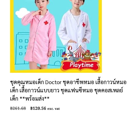
ชุดคุณหมอเด็ก Doctor ชุดอาชีพหมอ เสื้อกาวน์หมอ
เด็ก เสื้อกาวน์แบบยาว ชุดแฟนซีหมอ ชุดคอสเพลย์
เด็ก **พร้อมส่ง**
Original
Current
฿
261.68
฿
120.56
exc. vat
price
price
was:
is:
฿261.68.
฿120.56.