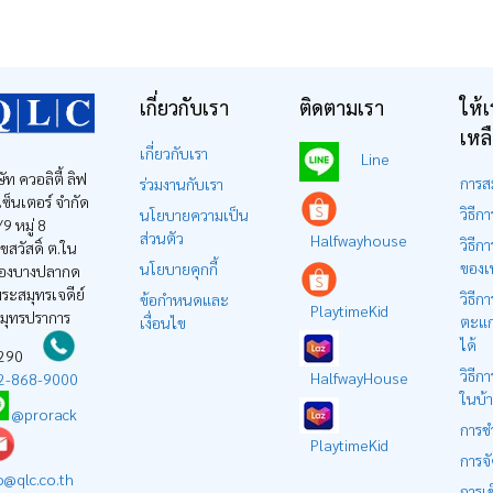
เกี่ยวกับเรา
ติดตามเรา
ให้เ
เหล
เกี่ยวกับเรา
Line
ษัท ควอลิตี้ ลิฟ
การส
ร่วมงานกับเรา
ง เซ็นเตอร์ จำกัด
วิธีการ
นโยบายความเป็น
9 หมู่ 8
ส่วนตัว
Halfwayhouse
วิธีกา
ุขสวัสดิ์ ต.ใน
ของเ
นโยบายคุกกี้
องบางปลากด
ระสมุทรเจดีย์
วิธีการ
ข้อกำหนดและ
PlaytimeKid
สมุทรปราการ
ตะแก
เงื่อนไข
ได้
0290
วิธีกา
HalfwayHouse
2-868-9000
ในบ้
@prorack
การช
PlaytimeKid
การจั
o@qlc.co.th
การเ