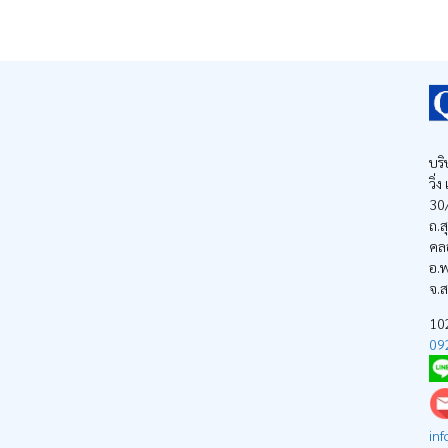
บริ
วิ่
30/
ถ.ส
คล
อ.พ
จ.
1
09
inf