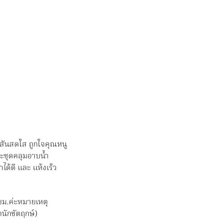
คลุม
ว่าย
น้ำ
เด็ก
ผ้า
คลุม
อาบ
น้ำ
เด็ก
ชิ้น
.
ีสันสดใส ถูกใจคุณหนู
ละชุดคลุมอาบน้ำ
ได้ดี และ แห้งเร็ว
ซม.ค่ะหมายเหตุ
ดนักขัตฤกษ์)