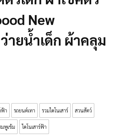
Hoood New
มว่ายน้ำเด็ก ผ้าคลุม
์ฟ้า
รถยนต์เทา
รวมไดโนเสาร์
สวนสัตว์
ชมพูเข้ม
ไดโนเสาร์ฟ้า