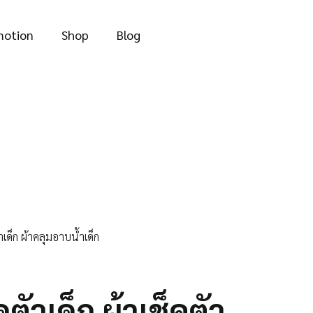
฿109.00.
฿89.00.
motion
Shop
Blog
ำเด็ก ผ้าคลุมอาบน้ำเด็ก
ดตัวเด็ก ผ้าเช็คตัว