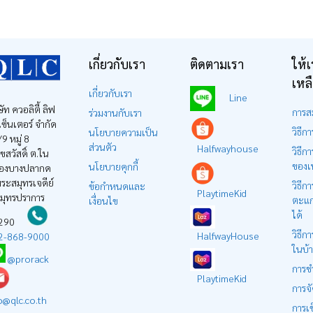
เกี่ยวกับเรา
ติดตามเรา
ให้เ
เหล
เกี่ยวกับเรา
Line
ษัท ควอลิตี้ ลิฟ
การส
ร่วมงานกับเรา
ง เซ็นเตอร์ จำกัด
วิธีการ
นโยบายความเป็น
9 หมู่ 8
ส่วนตัว
Halfwayhouse
วิธีกา
ุขสวัสดิ์ ต.ใน
ของเ
นโยบายคุกกี้
องบางปลากด
ระสมุทรเจดีย์
วิธีการ
ข้อกำหนดและ
PlaytimeKid
สมุทรปราการ
ตะแก
เงื่อนไข
ได้
0290
วิธีกา
HalfwayHouse
2-868-9000
ในบ้
@prorack
การช
PlaytimeKid
การจั
o@qlc.co.th
การเ