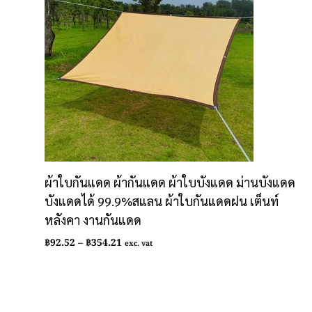
ผ้าใบกันแดด ผ้ากันแดด ผ้าใบบังแดด ม่านบังแดด
บังแดดได้ 99.9%สแลน ผ้าใบกันแดดฝน เต็นท์
หลังคา งานกันแดด
Price
฿
92.52
–
฿
354.21
exc. vat
range:
฿92.52
through
฿354.21