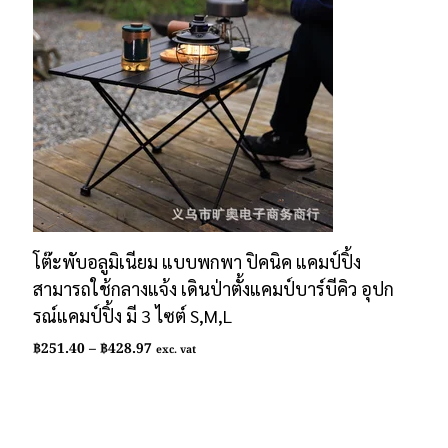
โต๊ะพับอลูมิเนียม แบบพกพา ปิคนิค แคมป์ปิ้ง
สามารถใช้กลางแจ้ง เดินป่าตั้งแคมป์บาร์บีคิว อุปก
รณ์แคมป์ปิ้ง มี 3 ไซต์ S,M,L
Price
฿
251.40
–
฿
428.97
exc. vat
range:
฿251.40
through
฿428.97