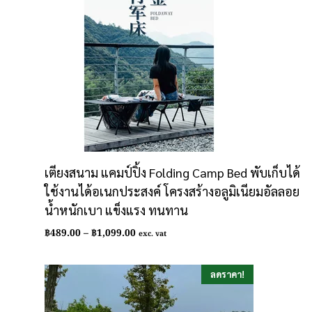
เตียงสนาม แคมป์ปิ้ง Folding Camp Bed พับเก็บได้
ใช้งานได้อเนกประสงค์ โครงสร้างอลูมิเนียมอัลลอย
น้ำหนักเบา แข็งแรง ทนทาน
Price
฿
489.00
–
฿
1,099.00
exc. vat
range:
฿489.00
through
ลดราคา!
฿1,099.00