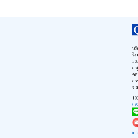
บริ
วิ่
30/
ถ.ส
คล
อ.พ
จ.
1
09
inf