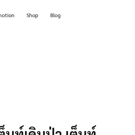
through
฿933.64
motion
Shop
Blog
็นท์เดินป่า เต็นท์