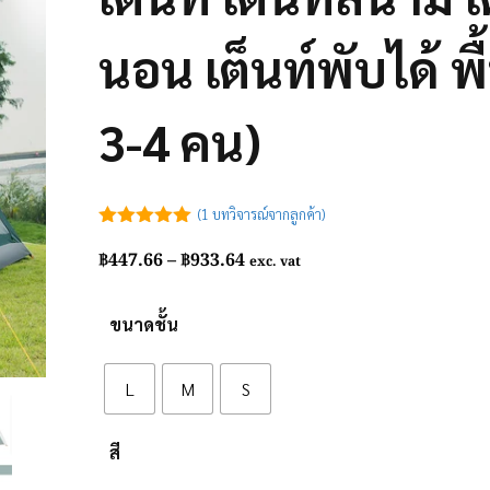
นอน เต็นท์พับได้ พ
3-4 คน)
(
1
บทวิจารณ์จากลูกค้า)
5.00
out of
Price
฿
447.66
–
฿
933.64
5
exc. vat
range:
฿447.66
ขนาดชั้น
through
฿933.64
L
M
S
สี