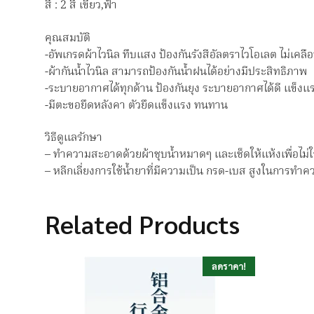
สี : 2 สี เขียว,ฟ้า
คุณสมบัติ
-อัพเกรดผ้าไวนิล ทึบแสง ป้องกันรังสีอัลตราไวโอเลต ไม่เคลื
-ผ้ากันน้ำไวนิล สามารถป้องกันน้ำฝนได้อย่างมีประสิทธิภาพ
-ระบายอากาศได้ทุกด้าน ป้องกันยุง ระบายอากาศได้ดี แข็งแ
-มีตะขอยึดหลังคา ตัวยึดแข็งแรง ทนทาน
วิธีดูแลรักษา
– ทำความสะอาดด้วยผ้าชุบน้ำหมาดๆ และเช็ดให้แห้งเพื่อไม่
– หลีกเลี่ยงการใช้น้ำยาที่มีความเป็น กรด-เบส สูงในการท
Related Products
ลดราคา!