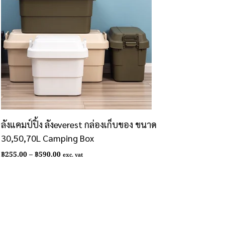
ลังแคมป์ปิ้ง ลังeverest กล่องเก็บของ ขนาด
30,50,70L Camping Box
Price
฿
255.00
–
฿
590.00
exc. vat
range:
฿255.00
through
฿590.00