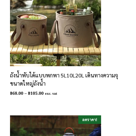
ถังน้ำพับได้แบบพกพา 5L10L20L เดินทางความจุ
ขนาดใหญ่ถังน้ำ
Price
฿
68.00
–
฿
105.00
exc. vat
range:
฿68.00
through
฿105.00
ลดราคา!