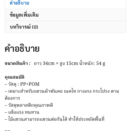
สามารถ
คำอธิบาย
แขวน
ข้อมูลเพิ่มเติม
ต่อ
กัน
บทวิจารณ์ (0)
ได้
ประหยัด
พื้นที่
คำอธิบาย
ไม้
หนีบ
ขนาดสินค้า :
ยาว 34cm × สูง 15cm น้ำหนัก: 54 g
ผ้า
5ชิ้น/
คุณสมบัติ
แพ็ค
–
วัสดุ : PP+POM
ชิ้น
– เหมาะสำหรับแขวนผ้าพันคอ เนคไท กางเกง กระโปรง ตาม
ต้องการ
– วัสดุพลาสติกคุณภาพดี
– แข็งแรง ทนทาน
– ไม้แขวนสามารถแขวนต่อกันได้ ทำให้ประหยัดพื้นที่