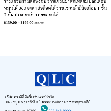
ราวแขวนผ้า มัลติฟังชั่น ราวแขวนผ้าหกเหลี่ยม มีล้อเลื่อน
หมุนได้ 360 องศา ล้อล็อคได้ ราวแขวนผ้ามีล้อเลื่อน 1 ชั้น
2 ชั้น ประกอบง่าย ถอดออกได้
Price
฿
139.00
–
฿
199.00
exc. vat
range:
฿139.00
through
฿199.00
บริษัท ควอลิตี้ ลิฟวิ่ง เซ็นเตอร์ จำกัด
30/9 หมู่ 8 ถ.สุขสวัสดิ์ ต.ในคลองบางปลากด อ.พระสมุทรเจดีย์
จ.สมุทรปราการ 10290
092-868-9000