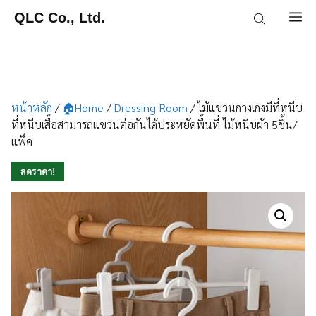
Skip
QLC Co., Ltd.
M
to
content
หน้าหลัก
/
🏠Home
/
Dressing Room
/ ไม้แขวนกางเกงมีที่หนีบ
ที่หนีบเสื้อสามารถแขวนต่อกันได้ประหยัดพื้นที่ ไม้หนีบผ้า 5ชิ้น/
แพ็ค
ลดราคา!