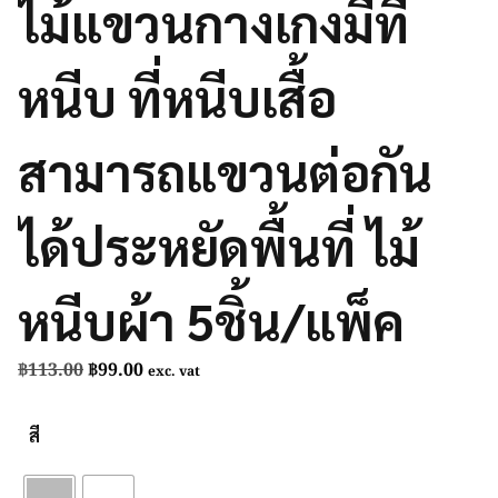
ไม้แขวนกางเกงมีที่
หนีบ ที่หนีบเสื้อ
สามารถแขวนต่อกัน
ได้ประหยัดพื้นที่ ไม้
หนีบผ้า 5ชิ้น/แพ็ค
Original
Current
฿
113.00
฿
99.00
exc. vat
price
price
was:
is:
สี
฿113.00.
฿99.00.