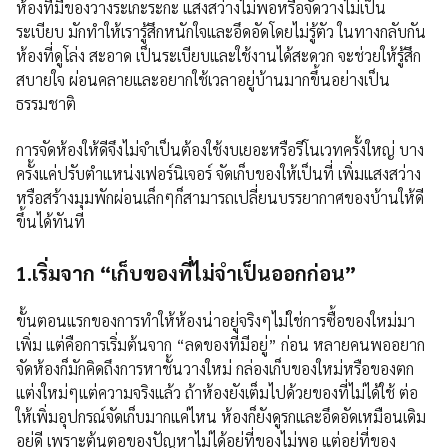
ห้องที่มีของวางระเกะระกะ แสงสว่างไม่พอหรือจัดวางไม่เป็น
ระเบียบ มักทำให้เรารู้สึกหนักใจและอึดอัดโดยไม่รู้ตัว ในทางกลับกัน
ห้องที่ดูโล่ง สะอาด เป็นระเบียบและใช้งานได้สะดวก จะช่วยให้รู้สึก
สบายใจ ผ่อนคลายและอยากใช้เวลาอยู่บ้านมากขึ้นอย่างเป็น
ธรรมชาติ
การจัดห้องให้ดีจึงไม่จำเป็นต้องใช้งบเยอะหรือรีโนเวทครั้งใหญ่ บาง
ครั้งแค่ปรับตำแหน่งเฟอร์นิเจอร์ จัดเก็บของให้เป็นที่ เพิ่มแสงสว่าง
หรือสร้างมุมพักผ่อนเล็กๆก็สามารถเปลี่ยนบรรยากาศของบ้านให้ดี
ขึ้นได้ทันที
1.เริ่มจาก “เก็บของที่ไม่จำเป็นออกก่อน”
ขั้นตอนแรกของการทำให้ห้องน่าอยู่จริงๆไม่ใช่การซื้อของใหม่มา
เพิ่ม แต่คือการเริ่มต้นจาก “ลดของที่มีอยู่” ก่อน หลายคนพออยาก
จัดห้องก็มักคิดถึงการหาชั้นวางใหม่ กล่องเก็บของใหม่หรือของตก
แต่งใหม่ๆแต่ความจริงแล้ว ถ้าห้องยังเต็มไปด้วยของที่ไม่ได้ใช้ ต่อ
ให้เพิ่มอุปกรณ์จัดเก็บมากแค่ไหน ห้องก็ยังดูรกและอึดอัดเหมือนเดิม
อยู่ดี เพราะต้นตอของปัญหาไม่ได้อยู่ที่ของไม่พอ แต่อยู่ที่ของ