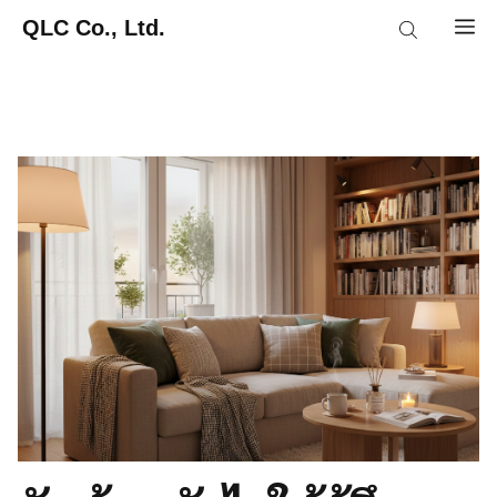
Skip
QLC Co., Ltd.
M
to
content