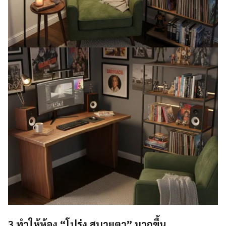
3.ทำให้ห้อง “โปร่ง สบายตา” มากขึ้น