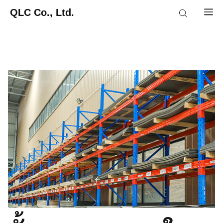
Skip
QLC Co., Ltd.
M
to
content