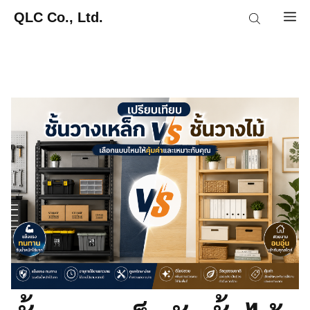
Skip
QLC Co., Ltd.
M
to
content