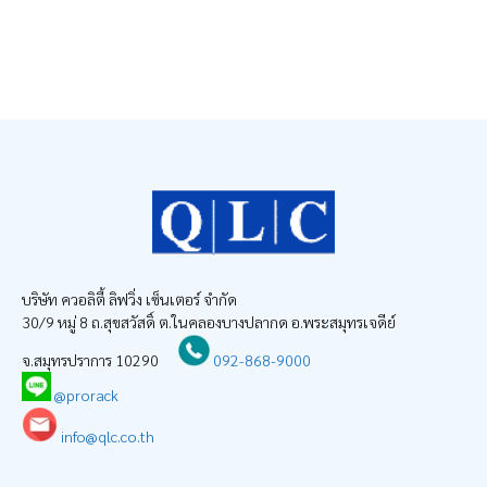
บริษัท ควอลิตี้ ลิฟวิ่ง เซ็นเตอร์ จำกัด
30/9 หมู่ 8 ถ.สุขสวัสดิ์ ต.ในคลองบางปลากด อ.พระสมุทรเจดีย์
จ.สมุทรปราการ 10290
092-868-9000
@prorack
info@qlc.co.th