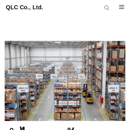
Skip
QLC Co., Ltd.
M
to
content