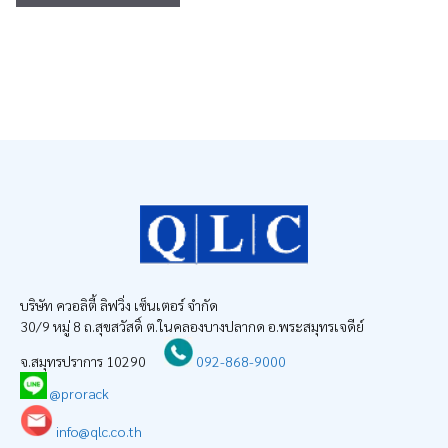
บริษัท ควอลิตี้ ลิฟวิ่ง เซ็นเตอร์ จำกัด
30/9 หมู่ 8 ถ.สุขสวัสดิ์ ต.ในคลองบางปลากด อ.พระสมุทรเจดีย์
จ.สมุทรปราการ 10290
092-868-9000
@prorack
info@qlc.co.th