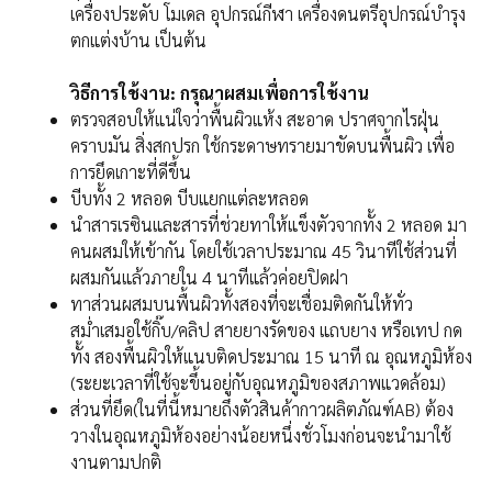
เครื่องประดับ โมเดล อุปกรณ์กีฬา เครื่องดนตรีอุปกรณ์บำรุง
ตกแต่งบ้าน เป็นต้น
วิธีการใช้งาน: กรุณาผสมเพื่อการใช้งาน
ตรวจสอบให้แน่ใจว่าพื้นผิวแห้ง สะอาด ปราศจากไรฝุ่น
คราบมัน สิ่งสกปรก ใช้กระดาษทรายมาขัดบนพื้นผิว เพื่อ
การยึดเกาะที่ดีขึ้น
บีบทั้ง 2 หลอด บีบแยกแต่ละหลอด
นำสารเรซินและสารที่ช่วยทาให้แข็งตัวจากทั้ง 2 หลอด มา
คนผสมให้เข้ากัน โดยใช้เวลาประมาณ 45 วินาทีใช้ส่วนที่
ผสมกันแล้วภายใน 4 นาทีแล้วค่อยปิดฝา
ทาส่วนผสมบนพื้นผิวทั้งสองที่จะเชื่อมติดกันให้ทั่ว
สม่ำเสมอใช้กิ๊บ/คลิป สายยางรัดของ แถบยาง หรือเทป กด
ทั้ง สองพื้นผิวให้แนบติดประมาณ 15 นาที ณ อุณหภูมิห้อง
(ระยะเวลาที่ใช้จะขึ้นอยู่กับอุณหภูมิของสภาพแวดล้อม)
ส่วนที่ยึด(ในที่นี้หมายถึงตัวสินค้ากาวผลิตภัณฑ์AB) ต้อง
วางในอุณหภูมิห้องอย่างน้อยหนึ่งชั่วโมงก่อนจะนำมาใช้
งานตามปกติ