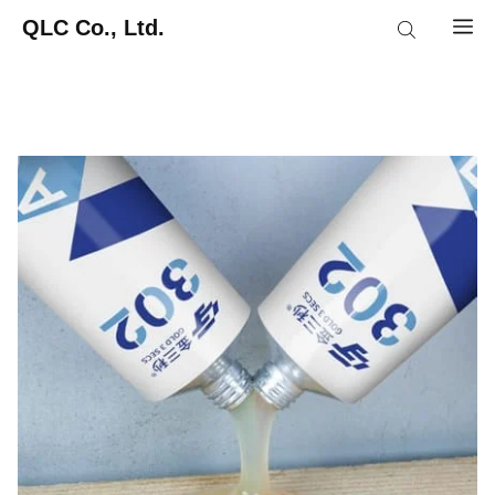
Skip
QLC Co., Ltd.
M
to
content