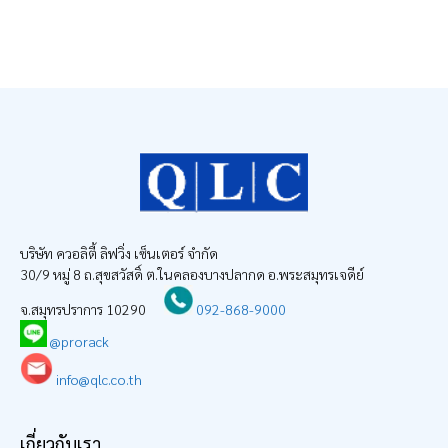
บริษัท ควอลิตี้ ลิฟวิ่ง เซ็นเตอร์ จำกัด
30/9 หมู่ 8 ถ.สุขสวัสดิ์ ต.ในคลองบางปลากด อ.พระสมุทรเจดีย์
จ.สมุทรปราการ 10290
092-868-9000
@prorack
info@qlc.co.th
เกี่ยวกับเรา