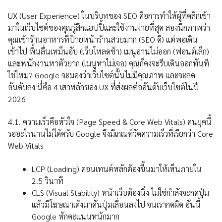
UX (User Experience) ในบริบทของ SEO คือการทำให้ผู้ที่คลิกเข้า
มาในเว็บไซต์ของคุณรู้สึกแฮปปี้และใช้งานง่ายที่สุด ลองนึกภาพว่า
คุณเข้าร้านอาหารที่ป้ายหน้าร้านสวยมาก (SEO ดี) แต่พอเดิน
เข้าไป พื้นลื่นเหม็นอับ (เว็บโหลดช้า) เมนูอ่านไม่ออก (ฟอนต์เล็ก)
และพนักงานหาตัวยาก (เมนูหาไม่เจอ) คุณก็คงจะรีบเดินออกทันที
ใช่ไหม? Google จะมองว่าเว็บไซต์นั้นไม่มีคุณภาพ และจะลด
อันดับลง นี่คือ 4 เสาหลักของ UX ที่ส่งผลต่ออันดับเว็บไซต์ในปี
2026
4.1. ความเร็วคือหัวใจ (Page Speed & Core Web Vitals) คนยุคนี้
รออะไรนานไม่ได้ครับ Google จึงมีเกณฑ์วัดความเร็วที่เรียกว่า Core
Web Vitals
LCP (Loading) คอนเทนต์หลักต้องขึ้นมาให้เห็นภายใน
2.5 วินาที
CLS (Visual Stability) หน้าเว็บต้องนิ่ง ไม่ใช่กำลังจะกดปุ่ม
แล้วมีโฆษณาเด้งมาดันปุ่มเลื่อนลงไป จนเรากดผิด อันนี้
Google หักคะแนนหนักมาก