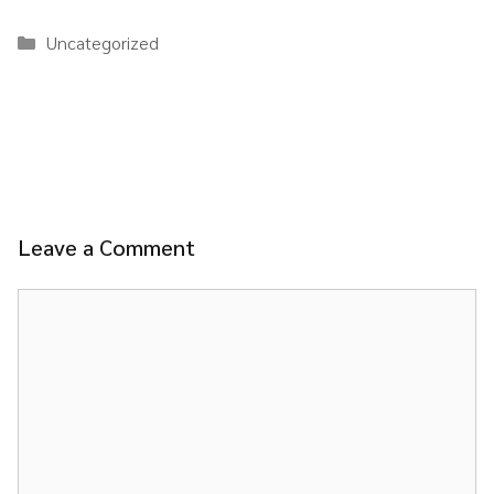
Categories
Uncategorized
Leave a Comment
Comment