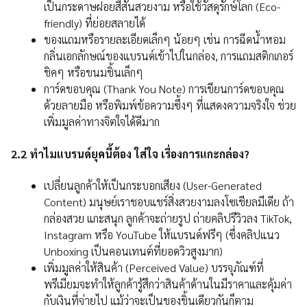
เป็นกระดาษฝอยสีสันสวยงาม หรือใช้วัสดุรักษ์โลก (Eco-
friendly) ที่ย่อยสลายได้
ของแถมหรือรายละเอียดเล็กๆ น้อยๆ เช่น การฉีดน้ำหอม
กลิ่นเอกลักษณ์ของแบรนด์เข้าไปในกล่อง, การแถมสติกเกอร์
ชิคๆ หรือขนมชิ้นเล็กๆ
การ์ดขอบคุณ (Thank You Note) การเขียนการ์ดขอบคุณ
ด้วยลายมือ หรือพิมพ์ข้อความซึ้งๆ ที่แสดงความจริงใจ ช่วย
เพิ่มมูลค่าทางจิตใจได้ดีมาก
2.2 ทำไมแบรนด์ยุคนี้ต้อง ใส่ใจ เรื่องการแกะกล่อง?
เปลี่ยนลูกค้าให้เป็นกระบอกเสียง (User-Generated
Content) มนุษย์เราชอบแชร์สิ่งสวยงามลงโซเชียลมีเดีย ถ้า
กล่องสวย แกะสนุก ลูกค้าจะถ่ายรูป ถ่ายคลิปรีวิวลง TikTok,
Instagram หรือ YouTube ให้แบรนด์ฟรีๆ (ซึ่งคลิปแนว
Unboxing เป็นคอนเทนต์ที่ยอดวิวสูงมาก)
เพิ่มมูลค่าให้สินค้า (Perceived Value) บรรจุภัณฑ์ที่
พรีเมียมจะทำให้ลูกค้ารู้สึกว่าสินค้าด้านในมีราคาและคุ้มค่า
กับเงินที่จ่ายไป แม้ว่าจะเป็นของชิ้นเดียวกันก็ตาม