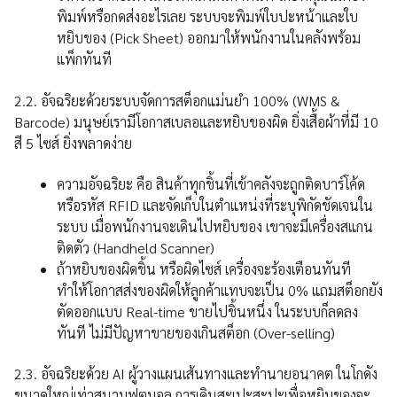
พิมพ์หรือกดส่งอะไรเลย ระบบจะพิมพ์ใบปะหน้าและใบ
หยิบของ (Pick Sheet) ออกมาให้พนักงานในคลังพร้อม
แพ็กทันที
2.2. อัจฉริยะด้วยระบบจัดการสต็อกแม่นยำ 100% (WMS &
Barcode) มนุษย์เรามีโอกาสเบลอและหยิบของผิด ยิ่งเสื้อผ้าที่มี 10
สี 5 ไซส์ ยิ่งพลาดง่าย
ความอัจฉริยะ คือ สินค้าทุกชิ้นที่เข้าคลังจะถูกติดบาร์โค้ด
หรือรหัส RFID และจัดเก็บในตำแหน่งที่ระบุพิกัดชัดเจนใน
ระบบ เมื่อพนักงานจะเดินไปหยิบของ เขาจะมีเครื่องสแกน
ติดตัว (Handheld Scanner)
ถ้าหยิบของผิดชิ้น หรือผิดไซส์ เครื่องจะร้องเตือนทันที
ทำให้โอกาสส่งของผิดให้ลูกค้าแทบจะเป็น 0% แถมสต็อกยัง
ตัดออกแบบ Real-time ขายไปชิ้นหนึ่ง ในระบบก็ลดลง
ทันที ไม่มีปัญหาขายของเกินสต็อก (Over-selling)
2.3. อัจฉริยะด้วย AI ผู้วางแผนเส้นทางและทำนายอนาคต ในโกดัง
ขนาดใหญ่เท่าสนามฟุตบอล การเดินสะเปะสะปะเพื่อหยิบของจะ