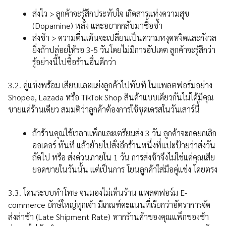
ส่งไว > ลูกค้าจะรู้สึกประทับใจ เกิดสารแห่งความสุข
(Dopamine) หลั่ง และอยากกลับมาซื้อซ้ำ
ส่งช้า > ความตื่นเต้นจะเปลี่ยนเป็นความหงุดหงิดและกังวล
ยิ่งถ้าปล่อยให้รอ 3-5 วันโดยไม่มีการอัปเดต ลูกค้าจะรู้สึกว่า
รู้อย่างนี้ไปซื้อร้านอื่นดีกว่า
3.2. คู่แข่งพร้อม เสียบและแย่งลูกค้าไปทันที ในแพลตฟอร์มอย่าง
Shopee, Lazada หรือ TikTok Shop สินค้าแบบเดียวกันไม่ได้มีคุณ
ขายแค่ร้านเดียว สมมติว่าลูกค้าต้องการใช้ชุดเดรสในวันเสาร์นี้
ถ้าร้านคุณใช้เวลาแพ็กและเตรียมส่ง 3 วัน ลูกค้าจะกดยกเลิก
ออเดอร์ ทันที แล้วย้ายไปสั่งอีกร้านหนึ่งที่แปะป้ายว่าส่งวัน
ถัดไป หรือ ส่งด่วนภายใน 1 วัน การส่งช้าจึงไม่ใช่แค่คุณเสีย
ยอดขายในวันนั้น แต่เป็นการ โยนลูกค้าใส่มือคู่แข่ง โดยตรง
3.3. โดนระบบทำโทษ จนมองไม่เห็นร้าน แพลตฟอร์ม E-
commerce ยักษ์ใหญ่ทุกเจ้า มีเกณฑ์คะแนนที่เรียกว่าอัตราการจัด
ส่งล่าช้า (Late Shipment Rate) หากร้านค้าของคุณแพ็กของช้า