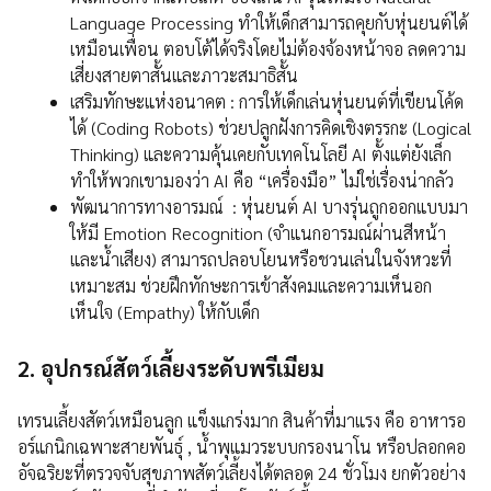
Language Processing ทำให้เด็กสามารถคุยกับหุ่นยนต์ได้
เหมือนเพื่อน ตอบโต้ได้จริงโดยไม่ต้องจ้องหน้าจอ ลดความ
เสี่ยงสายตาสั้นและภาวะสมาธิสั้น
เสริมทักษะแห่งอนาคต : การให้เด็กเล่นหุ่นยนต์ที่เขียนโค้ด
ได้ (Coding Robots) ช่วยปลูกฝังการคิดเชิงตรรกะ (Logical
Thinking) และความคุ้นเคยกับเทคโนโลยี AI ตั้งแต่ยังเล็ก
ทำให้พวกเขามองว่า AI คือ “เครื่องมือ” ไม่ใช่เรื่องน่ากลัว
พัฒนาการทางอารมณ์ : หุ่นยนต์ AI บางรุ่นถูกออกแบบมา
ให้มี Emotion Recognition (จำแนกอารมณ์ผ่านสีหน้า
และน้ำเสียง) สามารถปลอบโยนหรือชวนเล่นในจังหวะที่
เหมาะสม ช่วยฝึกทักษะการเข้าสังคมและความเห็นอก
เห็นใจ (Empathy) ให้กับเด็ก
2. อุปกรณ์สัตว์เลี้ยงระดับพรีเมียม
เทรนเลี้ยงสัตว์เหมือนลูก แข็งแกร่งมาก สินค้าที่มาแรง คือ อาหารอ
อร์แกนิกเฉพาะสายพันธุ์ , น้ำพุแมวระบบกรองนาโน หรือปลอกคอ
อัจฉริยะที่ตรวจจับสุขภาพสัตว์เลี้ยงได้ตลอด 24 ชั่วโมง ยกตัวอย่าง