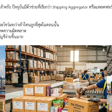
ะเจ้าครับ ปัจจุบันมีตัวช่วยที่เรียกว่า Shipping Aggregator หรือแพลต
ะโชว์เลยว่าเจ้าไหนถูกที่สุดในตอนนั้น
ง ลดความผิดพลาด
ัญชีง่ายขึ้นมาก