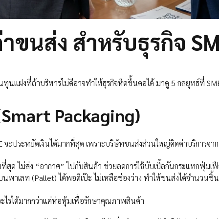
่าขนส่ง สำหรับธุรกิจ S
นทุนแฝงที่ถ้าบริหารไม่ดีอาจทำให้ธุรกิจหืดขึ้นคอได้ มาดู 5 กลยุทธ์ที่ SM
 (Smart Packaging)
ME จะประหยัดเงินได้มากที่สุด เพราะบริษัทขนส่งส่วนใหญ่คิดค่าบริการจา
ที่สุด ไม่ส่ง “อากาศ” ไปกับสินค้า ช่วยลดการใช้บับเบิ้ลกันกระแทกฟุ่มเฟ
พาเลท (Pallet) ได้พอดีเป๊ะ ไม่เหลือช่องว่าง ทำให้ขนส่งได้จำนวนชิ้
อะไรได้มากกว่าแค่ห่อหุ้มเพื่อรักษาคุณภาพสินค้า