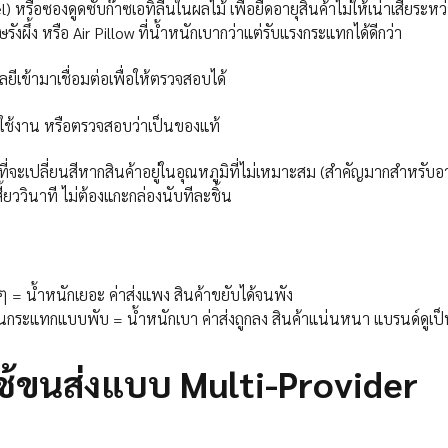
 หรือซองดูดซับก๊าซเอทิลีนในผลไม้ เพื่อยืดอายุสินค้าไม่ให้เน่าเสียระห
ผึ้ง หรือ Air Pillow ที่น้ำหนักเบากว่าแต่รับแรงกระแทกได้ดีกว่า
ยีเข้ามาเชื่อมต่อเพื่อให้ตรวจสอบได้
ิธีใช้งาน หรือตรวจสอบว่าเป็นของแท้
ี่จะเปลี่ยนสีหากสินค้าอยู่ในอุณหภูมิที่ไม่เหมาะสม (สำคัญมากสำหรั
้ยววินาที ไม่ต้องแกะกล่องนับทีละชิ้น
ะๆ = น้ำหนักเยอะ ค่าส่งแพง สินค้าขยับได้จนพัง
ษกันกระแทกแบบพับ = น้ำหนักเบา ค่าส่งถูกลง สินค้าแน่นหนา แบรนด์ดูเป
ช้ขนส่งแบบ Multi-Provider