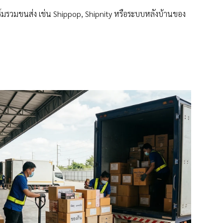
ฟอร์มรวมขนส่ง เช่น Shippop, Shipnity หรือระบบหลังบ้านของ