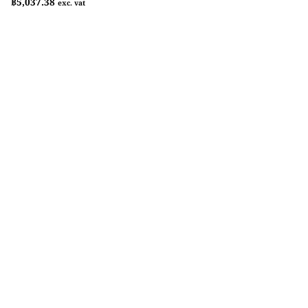
฿
5,037.38
exc. vat