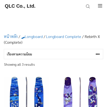
Skip
QLC Co., Ltd.
M
to
content
หน้าหลัก
/
🛹Longboard
/
Longboard Complete
/ Rebirth X
(Complete)
Sorted
Showing all 3 results
by
popularity