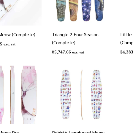
 Meow (Complete)
Triangle 2 Four Season
Littl
(Complete)
(Comp
25
exc. vat
฿
5,747.66
฿
4,38
exc. vat
 Meow Pro
Rebirth Longboard Meow