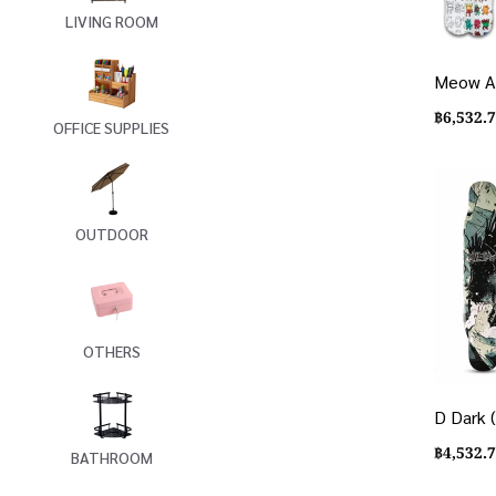
LIVING ROOM
Meow Al
฿
6,532.
OFFICE SUPPLIES
OUTDOOR
OTHERS
D Dark 
฿
4,532.
BATHROOM