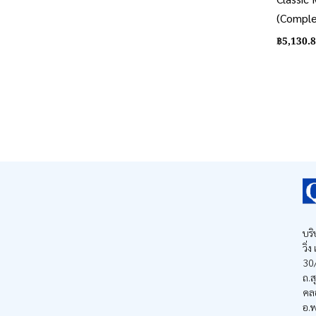
(Comple
฿
5,130.
บริ
วิ่
30/
ถ.ส
คล
อ.พ