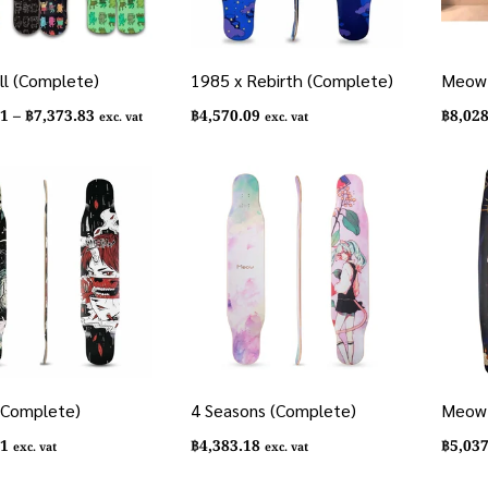
l (Complete)
1985 x Rebirth (Complete)
Meow 
Price
71
–
฿
7,373.83
฿
4,570.09
฿
8,02
exc. vat
exc. vat
range:
฿6,532.71
through
฿7,373.83
(Complete)
4 Seasons (Complete)
Meow 
71
฿
4,383.18
฿
5,03
exc. vat
exc. vat