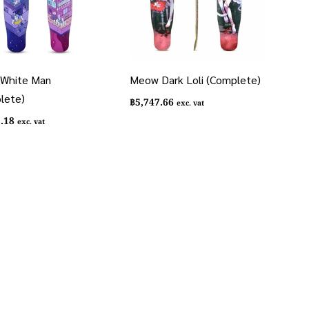
e White Man
Meow Dark Loli (Complete)
lete)
฿
5,747.66
exc. vat
3.18
exc. vat