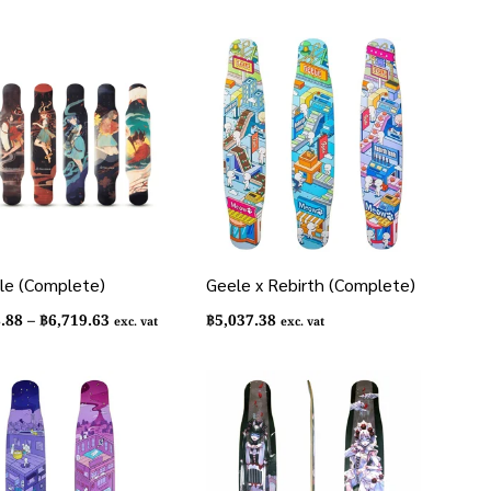
gle (Complete)
Geele x Rebirth (Complete)
Price
8.88
–
฿
6,719.63
฿
5,037.38
exc. vat
exc. vat
range:
฿6,158.88
through
฿6,719.63