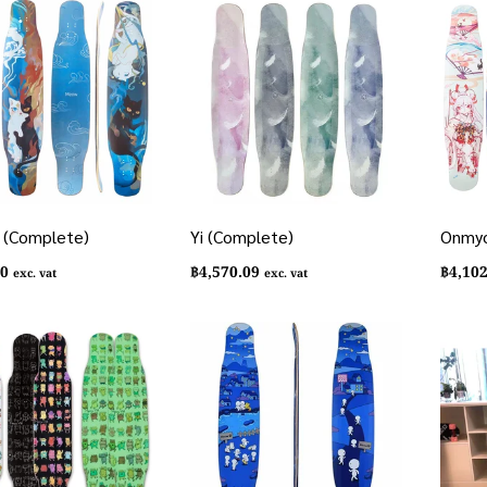
 (Complete)
Yi (Complete)
Onmyo
80
฿
4,570.09
฿
4,10
exc. vat
exc. vat