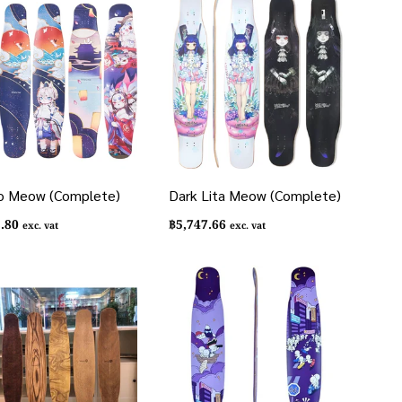
 Meow (Complete)
Dark Lita Meow (Complete)
2.80
฿
5,747.66
exc. vat
exc. vat