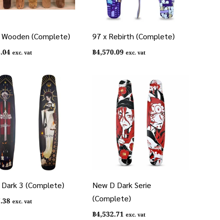
Wooden (Complete)
97 x Rebirth (Complete)
8.04
฿
4,570.09
exc. vat
exc. vat
Dark 3 (Complete)
New D Dark Serie
(Complete)
7.38
exc. vat
฿
4,532.71
exc. vat