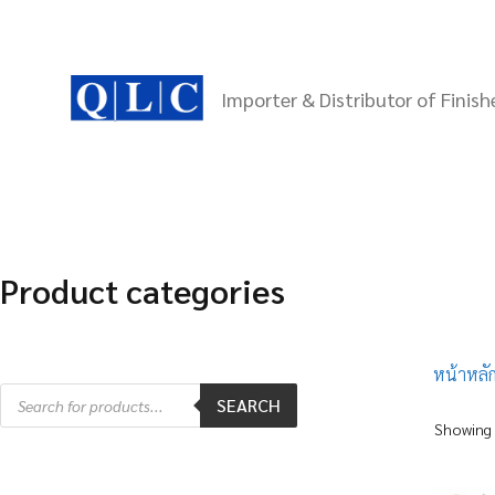
Skip
to
content
Importer & Distributor of Finis
Product categories
หน้าหลั
Products
SEARCH
search
Showing 