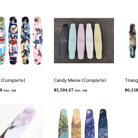
 (Complete)
Candy Meow (Complete)
Trian
38
฿
5,504.67
฿
6,15
exc. vat
exc. vat