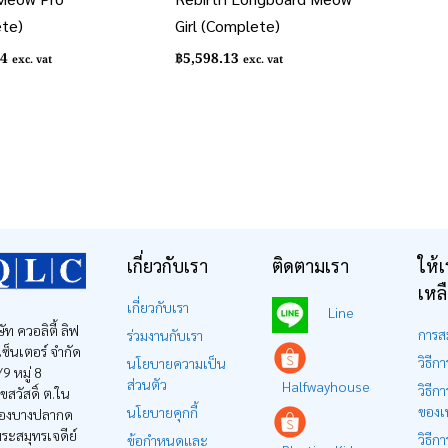
te)
Girl (Complete)
84
฿
5,598.13
exc. vat
exc. vat
เกี่ยวกับเรา
ติดตามเรา
ให้เ
เหล
เกี่ยวกับเรา
Line
ษัท ควอลิตี้ ลิฟ
การส
ร่วมงานกับเรา
ง เซ็นเตอร์ จำกัด
วิธีการ
นโยบายความเป็น
9 หมู่ 8
ส่วนตัว
Halfwayhouse
วิธีกา
ุขสวัสดิ์ ต.ใน
ของเ
นโยบายคุกกี้
องบางปลากด
ระสมุทรเจดีย์
วิธีการ
ข้อกำหนดและ