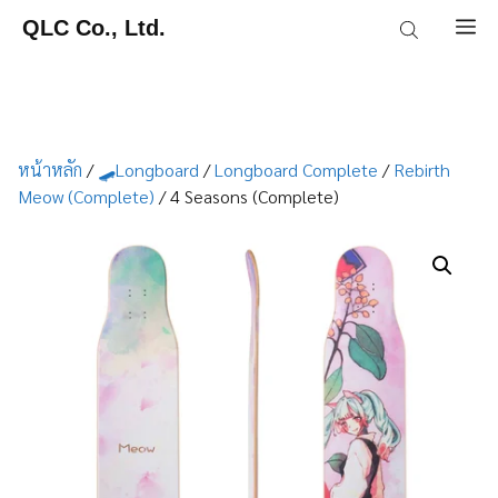
Skip
QLC Co., Ltd.
M
to
content
หน้าหลัก
/
🛹Longboard
/
Longboard Complete
/
Rebirth
Meow (Complete)
/ 4 Seasons (Complete)