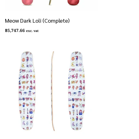
Meow Dark Loli (Complete)
฿
5,747.66
exc. vat