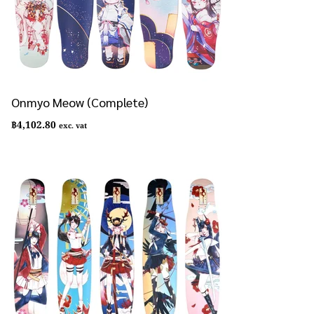
Onmyo Meow (Complete)
฿
4,102.80
exc. vat