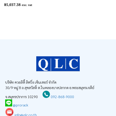
฿
5,037.38
exc. vat
บริษัท ควอลิตี้ ลิฟวิ่ง เซ็นเตอร์ จำกัด
30/9 หมู่ 8 ถ.สุขสวัสดิ์ ต.ในคลองบางปลากด อ.พระสมุทรเจดีย์
จ.สมุทรปราการ 10290
092-868-9000
@prorack
info@qlc.co.th