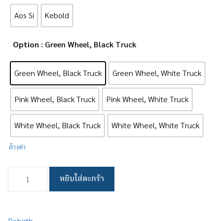
Aos Si
Kebold
Option
: Green Wheel, Black Truck
Green Wheel, Black Truck
Green Wheel, White Truck
Pink Wheel, Black Truck
Pink Wheel, White Truck
White Wheel, Black Truck
White Wheel, White Truck
ล้างค่า
จำนวน
หยิบใส่ตะกร้า
D
Dark
(Complete)
ชิ้น
Rebirth