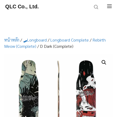
Skip
QLC Co., Ltd.
M
to
content
หน้าหลัก
/
🛹Longboard
/
Longboard Complete
/
Rebirth
Meow (Complete)
/ D Dark (Complete)