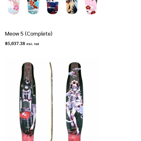
Meow 5 (Complete)
฿
5,037.38
exc. vat