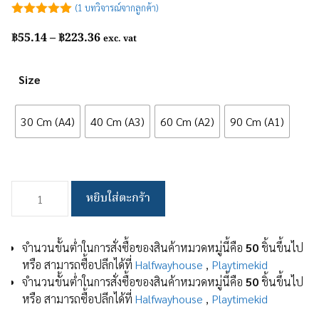
(
1
บทวิจารณ์จากลูกค้า)
5.00
out of
Price
฿
55.14
–
฿
223.36
5
exc. vat
range:
฿55.14
Size
through
฿223.36
30 Cm (A4)
40 Cm (A3)
60 Cm (A2)
90 Cm (A1)
จำนวน
หยิบใส่ตะกร้า
กระดาน
กระดาน
ไม้
จำนวนขั้นต่ำในการสั่งซื้อของสินค้าหมวดหมู่นี้คือ
50
ชิ้นขึ้นไป
ก๊อก
หรือ สามารถซื้อปลีกได้ที่
Halfwayhouse
,
Playtimekid
30x40
จำนวนขั้นต่ำในการสั่งซื้อของสินค้าหมวดหมู่นี้คือ
50
ชิ้นขึ้นไป
ซม.
หรือ สามารถซื้อปลีกได้ที่
Halfwayhouse
,
Playtimekid
กระ