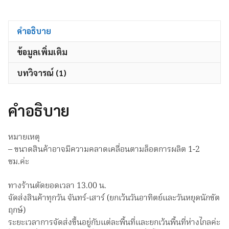
ดาน
แฮ
นเมด
คำอธิบาย
บอร์ด
ข้อมูลเพิ่มเติม
ติด
ประกาศ
บทวิจารณ์ (1)
กระดาน
ไม้
ติด
คำอธิบาย
รูป
กระดาน
หมายเหตุ
ปัก
– ขนาดสินค้าอาจมีความคลาดเคลื่อนตามล็อตการผลิต 1-2
หมุด
ซม.ค่ะ
Cork
Board
ทางร้านตัดยอดเวลา 13.00 น.
ชิ้น
จัดส่งสินค้าทุกวัน จันทร์-เสาร์ (ยกเว้นวันอาทิตย์และวันหยุดนักขัต
ฤกษ์)
ระยะเวลาการจัดส่งขึ้นอยู่กับแต่ละพื้นที่และยกเว้นพื้นที่ห่างไกลค่ะ