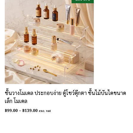
ชั้นวางโมเดล ประกอบง่าย ตู้โชว์ตุ๊กตา ชั้นไม้บันไดขนาด
เล็ก โมเดล
Price
฿
99.00
–
฿
139.00
exc. vat
range:
฿99.00
through