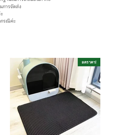
ในการจัดส่ง
่ะ
กกรณีค่ะ
ลดราคา!