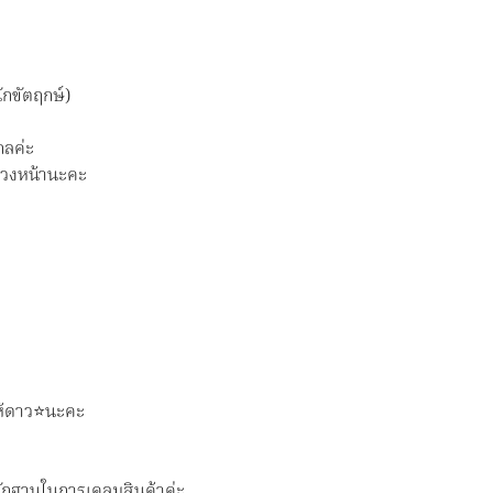
ักขัตฤกษ์)
กลค่ะ
าล่วงหน้านะคะ
ห้ดาว⭐️นะคะ
นหลักฐานในการเคลมสินค้าค่ะ