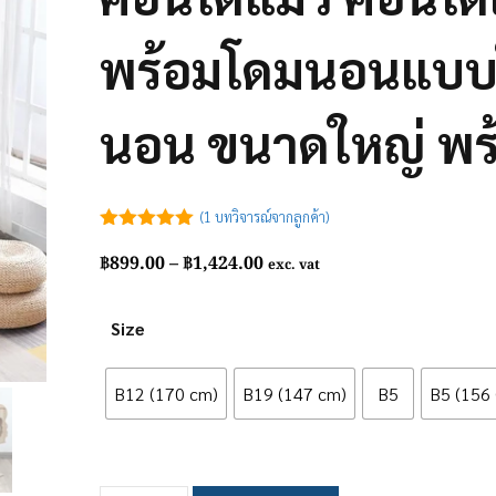
พร้อมโดมนอนแบบใ
นอน ขนาดใหญ่ พร้
(
1
บทวิจารณ์จากลูกค้า)
5.00
out of
Price
฿
899.00
–
฿
1,424.00
5
exc. vat
range:
฿899.00
Size
through
฿1,424.00
B12 (170 cm)
B19 (147 cm)
B5
B5 (156