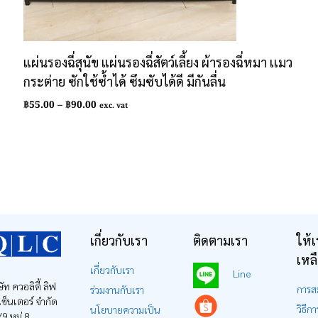
แผ่นรองฉี่สุนัข แผ่นรองฉี่สัตว์เลี้ยง ผ้ารองฉี่หมา เเมว
กระต่าย ซักใช้ซ้ำได้ ซึมซับได้ดี มีกันลื่น
Price
฿
55.00
–
฿
90.00
exc. vat
range:
฿55.00
through
฿90.00
เกี่ยวกับเรา
ติดตามเรา
ให้เ
เหล
เกี่ยวกับเรา
Line
ษัท ควอลิตี้ ลิฟ
การส
ร่วมงานกับเรา
ง เซ็นเตอร์ จำกัด
วิธีการ
นโยบายความเป็น
9 หมู่ 8