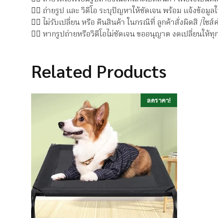
👉🏻 ถ่ายรูป และ วิดีโอ ระบุปัญหาให้ชัดเจน พร้อม แจ้งข้อมูล
👉🏻 ไม่รับเปลี่ยน หรือ คืนสินค้า ในกรณีที่ ลูกค้าสั่งผิดสี /ไซส์ค
👉🏻 หากรูปถ่ายหรือวิดีโอไม่ชัดเจน ขออนุญาต งดเปลี่ยนให้ทุ
Related Products
ลดราคา!