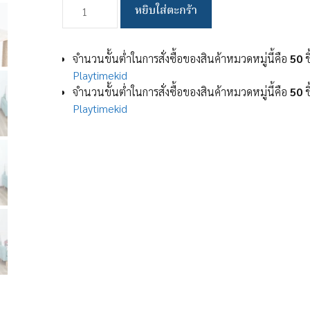
จำนวน
หยิบใส่ตะกร้า
คอน
โด
แมว
จำนวนขั้นต่ำในการสั่งซื้อของสินค้าหมวดหมู่นี้คือ
50
ช
คอน
Playtimekid
โด
จำนวนขั้นต่ำในการสั่งซื้อของสินค้าหมวดหมู่นี้คือ
50
ช
แมว
Playtimekid
แบบ
ไม้
มิ
นิ
มอล
พร้อม
โดม
นอน
แบบ
ใส
บันได
และ