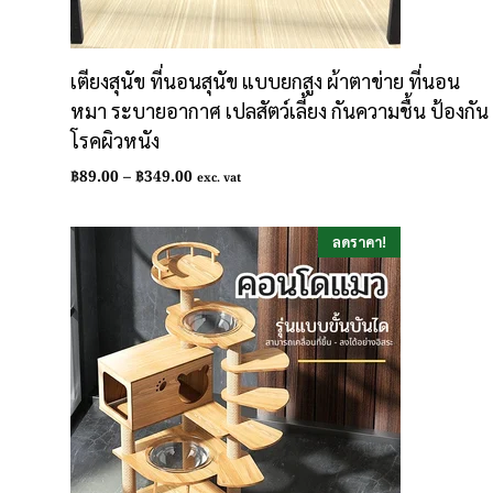
เตียงสุนัข ที่นอนสุนัข แบบยกสูง ผ้าตาข่าย ที่นอน
หมา ระบายอากาศ เปลสัตว์เลี้ยง กันความชื้น ป้องกัน
โรคผิวหนัง
Price
฿
89.00
–
฿
349.00
exc. vat
range:
฿89.00
through
ลดราคา!
฿349.00