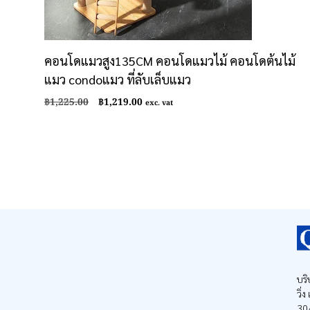
คอนโดแมวสูง135CM คอนโดแมวไม้ คอนโดต้นไม้
แมว condoแมว ที่ลับเล็บแมว
Original
Current
฿
1,225.00
฿
1,219.00
exc. vat
price
price
was:
is:
฿1,225.00.
฿1,219.00.
บริ
วิ่
30/