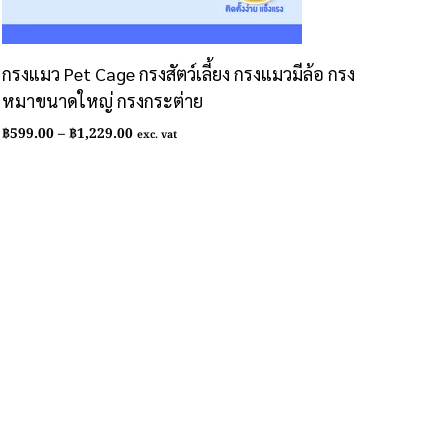
กรงแมว Pet Cage กรงสัตว์เลี้ยง กรงแมวมีล้อ กรง
หมาขนาดใหญ่ กรงกระต่าย
Price
฿
599.00
–
฿
1,229.00
exc. vat
range:
฿599.00
through
฿1,229.00