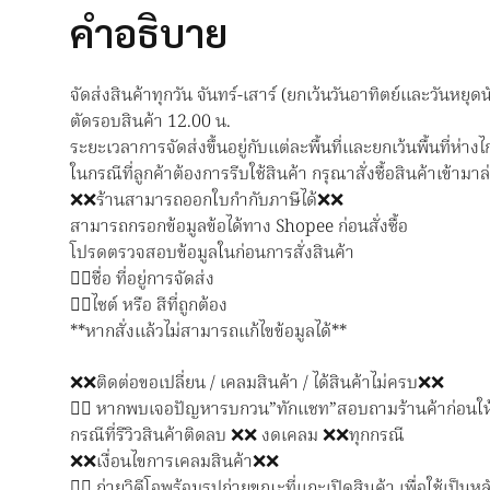
คำอธิบาย
จัดส่งสินค้าทุกวัน จันทร์-เสาร์ (ยกเว้นวันอาทิตย์และวันหยุดน
ตัดรอบสินค้า 12.00 น.
ระยะเวลาการจัดส่งขึ้นอยู่กับแต่ละพื้นที่และยกเว้นพื้นที่ห่างไ
ในกรณีที่ลูกค้าต้องการรีบใช้สินค้า กรุณาสั่งซื้อสินค้าเข้าม
❌❌ร้านสามารถออกใบกำกับภาษีได้❌❌
สามารถกรอกข้อมูลข้อได้ทาง Shopee ก่อนสั่งซื้อ
โปรดตรวจสอบข้อมูลในก่อนการสั่งสินค้า
👉🏻ชื่อ ที่อยู่การจัดส่ง
👉🏻ไซต์ หรือ สีที่ถูกต้อง
**หากสั่งแล้วไม่สามารถแก้ไขข้อมูลได้**
❌❌ติดต่อขอเปลี่ยน / เคลมสินค้า / ได้สินค้าไม่ครบ❌❌
👉🏻 หากพบเจอปัญหารบกวน”ทักแชท”สอบถามร้านค้าก่อนใ
กรณีที่รีวิวสินค้าติดลบ ❌❌ งดเคลม ❌❌ทุกกรณี
❌❌เงื่อนไขการเคลมสินค้า❌❌
👉🏻 ถ่ายวิดีโอพร้อมรูปถ่ายขณะที่แกะเปิดสินค้า เพื่อใช้เป็