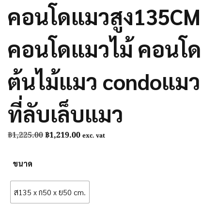
คอนโดแมวสูง135CM
คอนโดแมวไม้ คอนโด
ต้นไม้แมว condoแมว
ที่ลับเล็บแมว
Original
Current
฿
1,225.00
฿
1,219.00
exc. vat
price
price
was:
is:
ขนาด
฿1,225.00.
฿1,219.00.
ส135 x ก50 x ย50 cm.