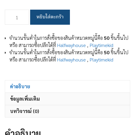
จำนวน
หยิบใส่ตะกร้า
คอน
โด
แมว
จำนวนขั้นต่ำในการสั่งซื้อของสินค้าหมวดหมู่นี้คือ
50
ชิ้นขึ้นไป
สูง135CM
หรือ สามารถซื้อปลีกได้ที่
Halfwayhouse
,
Playtimekid
คอน
จำนวนขั้นต่ำในการสั่งซื้อของสินค้าหมวดหมู่นี้คือ
50
ชิ้นขึ้นไป
โด
หรือ สามารถซื้อปลีกได้ที่
Halfwayhouse
,
Playtimekid
แมว
ไม้
คอน
โด
คำอธิบาย
ต้นไม้
ข้อมูลเพิ่มเติม
แมว
condoแมว
บทวิจารณ์ (0)
ที่
ลับ
เล็บ
คำอธิบาย