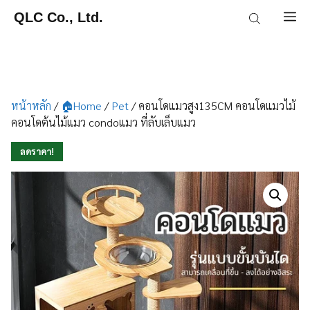
Skip
QLC Co., Ltd.
M
to
content
หน้าหลัก
/
🏠Home
/
Pet
/ คอนโดแมวสูง135CM คอนโดแมวไม้
คอนโดต้นไม้แมว condoแมว ที่ลับเล็บแมว
ลดราคา!