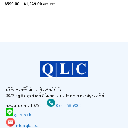
Price
฿
599.00
–
฿
1,229.00
exc. vat
range:
฿599.00
through
฿1,229.00
บริษัท ควอลิตี้ ลิฟวิ่ง เซ็นเตอร์ จำกัด
30/9 หมู่ 8 ถ.สุขสวัสดิ์ ต.ในคลองบางปลากด อ.พระสมุทรเจดีย์
จ.สมุทรปราการ 10290
092-868-9000
@prorack
info@qlc.co.th