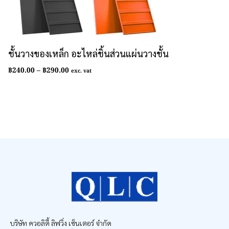
ชั้นวางของเหล็ก อะไหล่ชิ้นส่วนแผ่นวางชั้น
Price
฿
240.00
–
฿
290.00
exc. vat
range:
฿240.00
through
฿290.00
บริษัท ควอลิตี้ ลิฟวิ่ง เซ็นเตอร์ จำกัด