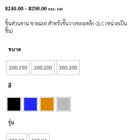
5.00
out of
Price
฿
240.00
–
฿
290.00
5
exc. vat
range:
฿240.00
ชิ้นส่วนคาน ขายแยก สำหรับชั้นวางของเหล็ก QLC (หน่วยเป็น
through
ชิ้น)
฿290.00
ขนาด
200.150
200.200
300.200
สี
รุ่น