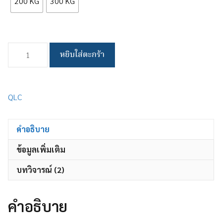
200 KG
300 KG
จำนวน
หยิบใส่ตะกร้า
ชั้น
วาง
ของ
เหล็ก
QLC
อะไหล่
ชิ้น
คำอธิบาย
ส่วน
คาน
ข้อมูลเพิ่มเติม
เหล็ก
ชิ้น
บทวิจารณ์ (2)
คำอธิบาย