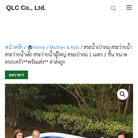
Skip
QLC Co., Ltd.
M
to
content
หน้าหลัก
/
🏠Home
/
Mother & Kids
/ สระน้ำเป่าลม สระว่ายน้ำ
สระว่ายน้ำเด็ก สระว่ายน้ำผู้ใหญ่ สระเป่าลม 2 เมตร 2 ชั้น ขนาด
ครอบครัว**พร้อมส่ง** ค่าส่งถูก
ลดราคา!