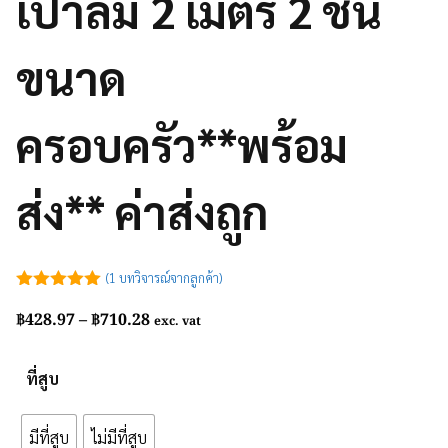
เป่าลม 2 เมตร 2 ชั้น
ขนาด
ครอบครัว**พร้อม
ส่ง** ค่าส่งถูก
(
1
บทวิจารณ์จากลูกค้า)
5.00
out of
Price
฿
428.97
–
฿
710.28
5
exc. vat
range:
฿428.97
ที่สูบ
through
฿710.28
มีที่สูบ
ไม่มีที่สูบ