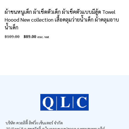
ผ้าขนหนูเด็ก ผ้าเช็ดตัวเด็ก ผ้าเช็คตัวแบบมีฮู้ด Towel
Hoood New collection เสื้อคลุมว่ายน้ำเด็ก ผ้าคลุมอาบ
น้ำเด็ก
Original
Current
฿
109.00
฿
89.00
exc. vat
price
price
was:
is:
฿109.00.
฿89.00.
บริษัท ควอลิตี้ ลิฟวิ่ง เซ็นเตอร์ จำกัด
30/9 หมู่ 8 ถ.สุขสวัสดิ์ ต.ในคลองบางปลากด อ.พระสมุทรเจดีย์