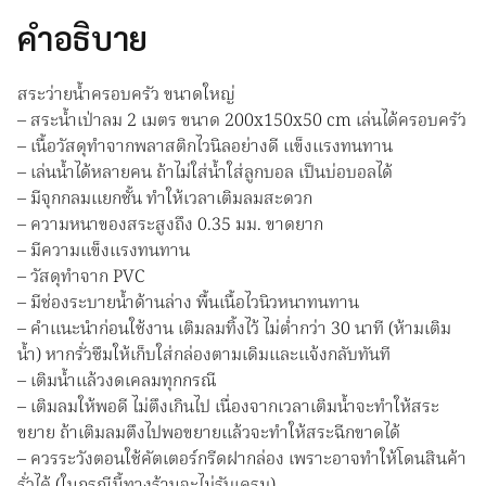
สระ
คำอธิบาย
เป่า
ลม
สระว่ายน้ำครอบครัว ขนาดใหญ่
2
– สระน้ำเป่าลม 2 เมตร ขนาด 200x150x50 cm เล่นได้ครอบครัว
เมตร
– เนื้อวัสดุทำจากพลาสติกไวนิลอย่างดี แข็งแรงทนทาน
2
– เล่นน้ำได้หลายคน ถ้าไม่ใส่น้ำใส่ลูกบอล เป็นบ่อบอลได้
ชั้น
– มีจุกกลมแยกชั้น ทำให้เวลาเติมลมสะดวก
ขนาด
– ความหนาของสระสูงถึง 0.35 มม. ขาดยาก
ครอบครัว**พร้อม
– มีความแข็งแรงทนทาน
ส่ง**
– วัสดุทำจาก PVC
ค่า
– มีช่องระบายน้ำด้านล่าง พื้นเนื้อไวนิวหนาทนทาน
ส่ง
– คำแนะนำก่อนใช้งาน เติมลมทิ้งไว้ ไม่ต่ำกว่า 30 นาที (ห้ามเติม
ถูก
น้ำ) หากรั่วซึมให้เก็บใส่กล่องตามเดิมและแจ้งกลับทันที
ชิ้น
– เติมน้ำแล้วงดเคลมทุกกรณี
– เติมลมให้พอดี ไม่ตึงเกินไป เนื่องจากเวลาเติมน้ำจะทำให้สระ
ขยาย ถ้าเติมลมตึงไปพอขยายแล้วจะทำให้สระฉีกขาดได้
– ควรระวังตอนใช้คัตเตอร์กรีดฝากล่อง เพราะอาจทำให้โดนสินค้า