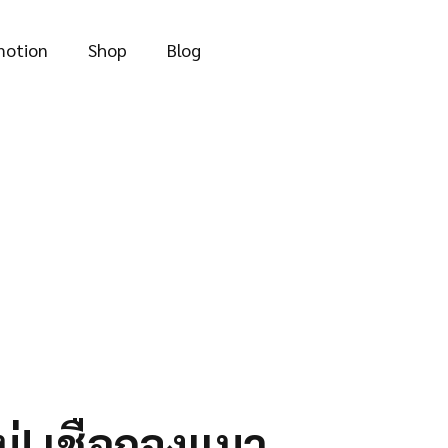
through
฿115.00
motion
Shop
Blog
ม่! เชือกจูงแมว