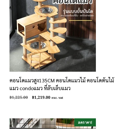
คอนโดแมวสูง135CM คอนโดแมวไม้ คอนโดต้นไม้
แมว condoแมว ที่ลับเล็บแมว
Original
Current
฿
1,225.00
฿
1,219.00
exc. vat
price
price
was:
is:
฿1,225.00.
฿1,219.00.
ลดราคา!