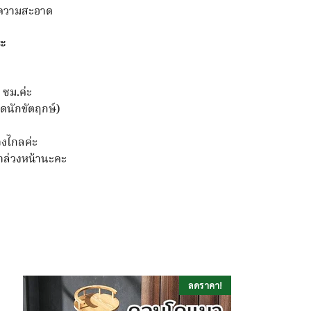
ทำความสะอาด
คะ
 ซม.ค่ะ
ยุดนักขัตฤกษ์)
่างไกลค่ะ
ามาล่วงหน้านะคะ
ลดราคา!