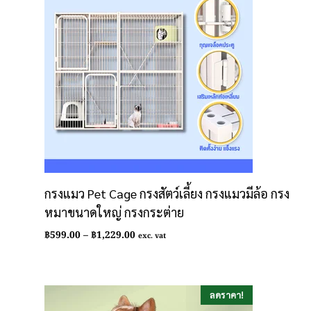
กรงแมว Pet Cage กรงสัตว์เลี้ยง กรงแมวมีล้อ กรง
หมาขนาดใหญ่ กรงกระต่าย
Price
฿
599.00
–
฿
1,229.00
exc. vat
range:
฿599.00
through
฿1,229.00
ลดราคา!