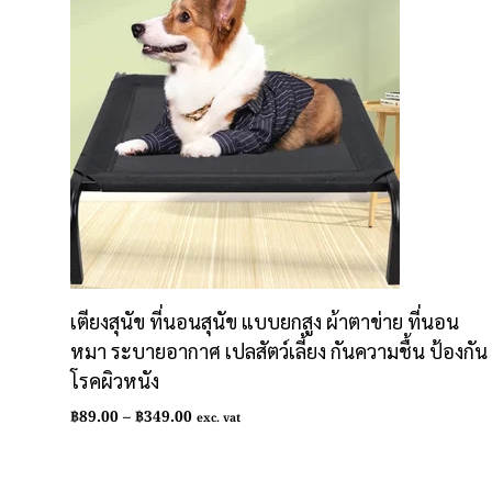
เตียงสุนัข ที่นอนสุนัข แบบยกสูง ผ้าตาข่าย ที่นอน
หมา ระบายอากาศ เปลสัตว์เลี้ยง กันความชื้น ป้องกัน
โรคผิวหนัง
Price
฿
89.00
–
฿
349.00
exc. vat
range:
฿89.00
through