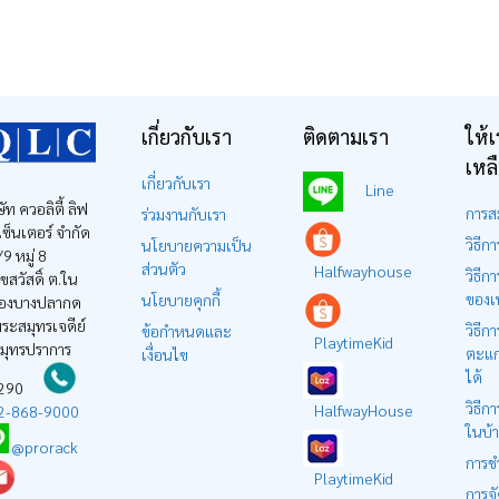
เกี่ยวกับเรา
ติดตามเรา
ให้เ
เหล
เกี่ยวกับเรา
Line
ษัท ควอลิตี้ ลิฟ
การส
ร่วมงานกับเรา
ง เซ็นเตอร์ จำกัด
วิธีการ
นโยบายความเป็น
9 หมู่ 8
ส่วนตัว
Halfwayhouse
วิธีกา
ุขสวัสดิ์ ต.ใน
ของเ
นโยบายคุกกี้
องบางปลากด
ระสมุทรเจดีย์
วิธีการ
ข้อกำหนดและ
PlaytimeKid
สมุทรปราการ
ตะแก
เงื่อนไข
ได้
0290
วิธีกา
HalfwayHouse
2-868-9000
ในบ้
@prorack
การช
PlaytimeKid
การจั