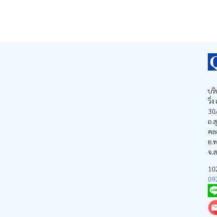
฿349.00
บริ
วิ่
30/
ถ.ส
คล
อ.พ
จ.
1
09