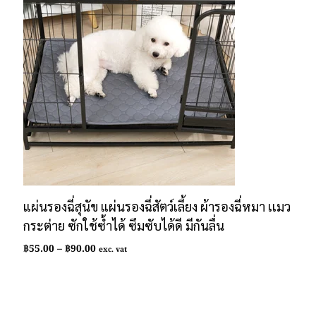
แผ่นรองฉี่สุนัข แผ่นรองฉี่สัตว์เลี้ยง ผ้ารองฉี่หมา เเมว
กระต่าย ซักใช้ซ้ำได้ ซึมซับได้ดี มีกันลื่น
Price
฿
55.00
–
฿
90.00
exc. vat
range:
฿55.00
through
฿90.00