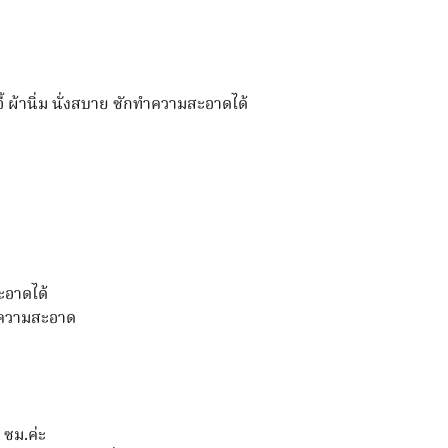
เบาะ
รอง
หลัง
เบาะ
อี้ ผ้านิ่ม นั่งสบาย ซักทำความสะอาดได้
อิง
ชิ้น
อาดได้
ทำความสะอาด
 ซม.ค่ะ