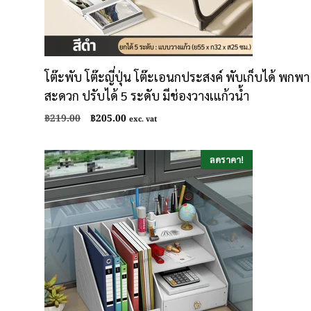
โต๊ะพับ โต๊ะญี่ปุ่น โต๊ะเอนกประสงค์ พับเก็บได้ พกพา
สะดวก ปรับได้ 5 ระดับ มีช่องวางเแก้วน้ำ
Original
Current
฿
219.00
฿
205.00
exc. vat
price
price
was:
is:
฿219.00.
฿205.00.
ลดราคา!