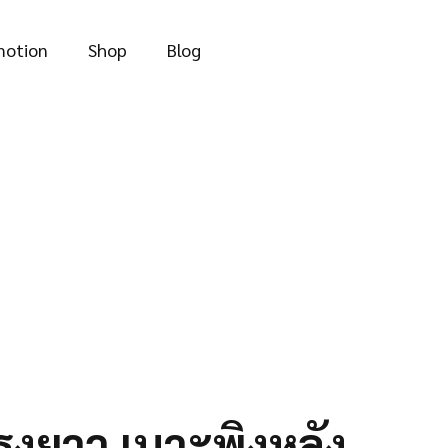
through
฿235.00
motion
Shop
Blog
รงยาว เบาะพิงหลัง