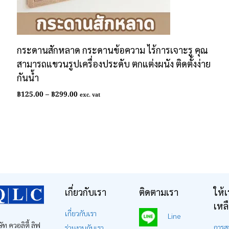
กระดานสักหลาด กระดานข้อความ ไร้การเจาะรู คุณ
สามารถแขวนรูปเครื่องประดับ ตกแต่งผนัง ติดตั้งง่าย
กันน้ำ
Price
฿
125.00
–
฿
299.00
exc. vat
range:
฿125.00
through
฿299.00
เกี่ยวกับเรา
ติดตามเรา
ให้เ
เหล
เกี่ยวกับเรา
Line
ษัท ควอลิตี้ ลิฟ
การส
ร่วมงานกับเรา