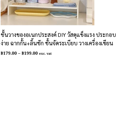
ชั้นวางของอเนกประสงค์ DIY วัสดุแข็งแรง ประกอบ
ง่าย ฉากกั้น+ลิ้นชัก ชั้นจัดระเบียบ วางเครื่องเขียน
Price
฿
179.00
–
฿
199.00
exc. vat
range:
฿179.00
through
฿199.00