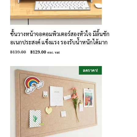
ชั้นวางหน้าจอคอมพิวเตอร์สองหัวใจ มีลิ้นชัก
อเนกประสงค์ แข็งแรง รองรับน้ำหนักได้มาก
Original
Current
฿
139.00
฿
129.00
exc. vat
price
price
was:
is:
฿139.00.
฿129.00.
ลดราคา!