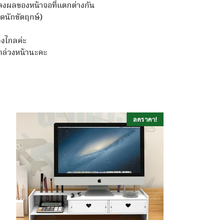
สดงผลของหน้าจอที่แตกต่างกัน
ยุดนักขัตฤกษ์)
่างไกลค่ะ
ามาล่วงหน้านะคะ
ลดราคา!