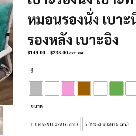
หมอนรองนั่ง เบาะน
รองหลัง เบาะอิง
Price
฿
149.00
–
฿
235.00
exc. vat
range:
฿149.00
สี
through
฿235.00
ขนาด
L (ก45xย100xส16 cm.)
S (ก45xย80xส16 cm.)