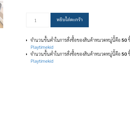
จำนวน
หยิบใส่ตะกร้า
เบาะ
รอง
นั่ง
จำนวนขั้นต่ำในการสั่งซื้อของสินค้าหมวดหมู่นี้คือ
50
ช
เบาะ
Playtimekid
ทรง
จำนวนขั้นต่ำในการสั่งซื้อของสินค้าหมวดหมู่นี้คือ
50
ช
ยาว
Playtimekid
เบาะ
พิง
หลัง
หมอน
รอง
นั่ง
เบาะ
นิ่ม
หนา
พิเศษ