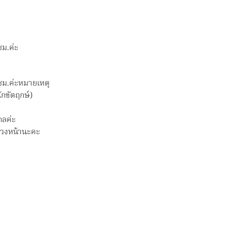
กลาง
แจ้ง
เดิน
ป่า
ม.ค่ะ
ตั้ง
แคม
ป์
ซม.ค่ะหมายเหตุ
บาร์บีคิว
ักขัตฤกษ์)
อุ
ปก
กลค่ะ
รณ์
าล่วงหน้านะคะ
แคม
ป์
ปิ้ง
มี
3
ไซต์
S,M,L
ชิ้น