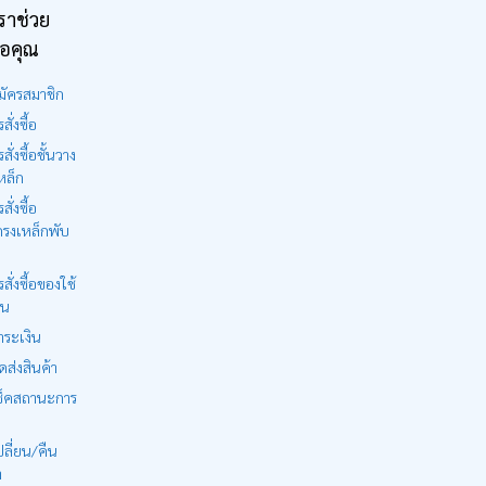
ราช่วย
ือคุณ
มัครสมาชิก
สั่งซื้อ
รสั่งซื้อชั้นวาง
หล็ก
สั่งซื้อ
รงเหล็กพับ
รสั่งซื้อของใช้
าน
ำระเงิน
ดส่งสินค้า
ช็คสถานะการ
ลี่ยน/คืน
า