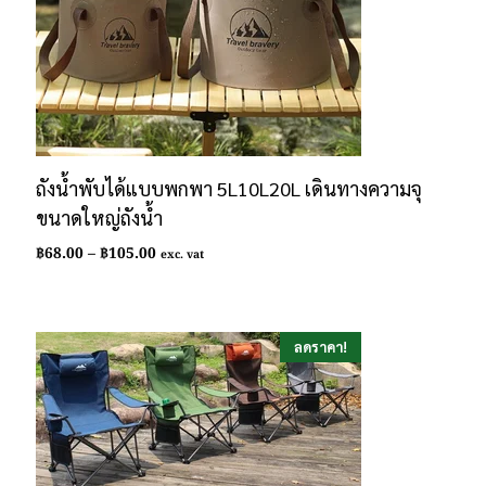
ถังน้ำพับได้แบบพกพา 5L10L20L เดินทางความจุ
ขนาดใหญ่ถังน้ำ
Price
฿
68.00
–
฿
105.00
exc. vat
range:
฿68.00
through
฿105.00
ลดราคา!