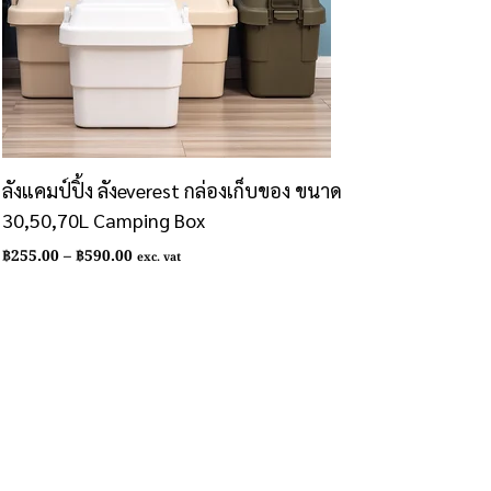
ลังแคมป์ปิ้ง ลังeverest กล่องเก็บของ ขนาด
30,50,70L Camping Box
Price
฿
255.00
–
฿
590.00
exc. vat
range:
฿255.00
through
฿590.00