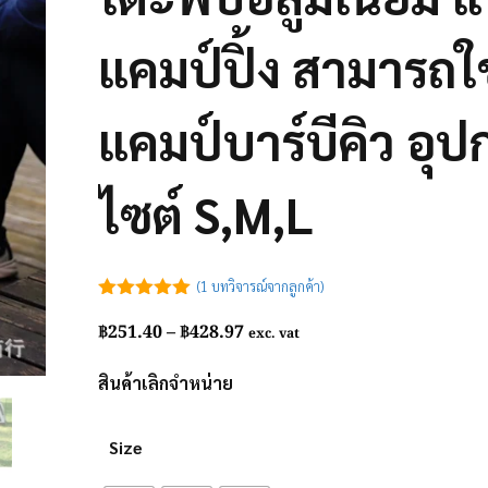
แคมป์ปิ้ง สามารถใช
แคมป์บาร์บีคิว อุปก
ไซต์ S,M,L
(
1
บทวิจารณ์จากลูกค้า)
5.00
out of
Price
฿
251.40
–
฿
428.97
5
exc. vat
range:
฿251.40
สินค้าเลิกจำหน่าย
through
฿428.97
Size