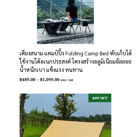
เตียงสนาม แคมป์ปิ้ง Folding Camp Bed พับเก็บได้
ใช้งานได้อเนกประสงค์ โครงสร้างอลูมิเนียมอัลลอย
น้ำหนักเบา แข็งแรง ทนทาน
Price
฿
489.00
–
฿
1,099.00
exc. vat
range:
฿489.00
through
ลดราคา!
฿1,099.00