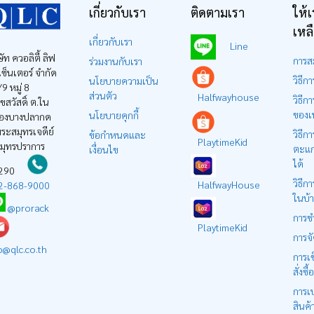
เกี่ยวกับเรา
ติดตามเรา
ให้เ
เหล
เกี่ยวกับเรา
Line
ษัท ควอลิตี้ ลิฟ
การส
ร่วมงานกับเรา
ง เซ็นเตอร์ จำกัด
วิธีการ
นโยบายความเป็น
9 หมู่ 8
ส่วนตัว
Halfwayhouse
วิธีกา
ุขสวัสดิ์ ต.ใน
ของเ
นโยบายคุกกี้
องบางปลากด
ระสมุทรเจดีย์
วิธีการ
ข้อกำหนดและ
PlaytimeKid
สมุทรปราการ
ตะแก
เงื่อนไข
ได้
0290
วิธีกา
HalfwayHouse
2-868-9000
ในบ้
@prorack
การช
PlaytimeKid
การจั
o@qlc.co.th
การเ
สั่งซื้อ
การเป
สินค้