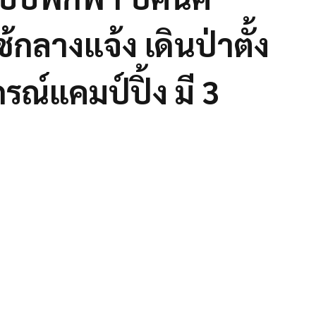
้กลางแจ้ง เดินป่าตั้ง
รณ์แคมป์ปิ้ง มี 3