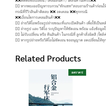
❌❌ติดต่อขอเปลี่ยน / เคลมสินค้า / ได้สินค้าไม่ครบ❌❌
👉🏻 หากพบเจอปัญหารบกวน”ทักแชท”สอบถามร้านค้าก่อนใ
กรณีที่รีวิวสินค้าติดลบ ❌❌ งดเคลม ❌❌ทุกกรณี
❌❌เงื่อนไขการเคลมสินค้า❌❌
👉🏻 ถ่ายวิดีโอพร้อมรูปถ่ายขณะที่แกะเปิดสินค้า เพื่อใช้เป็
👉🏻 ถ่ายรูป และ วิดีโอ ระบุปัญหาให้ชัดเจน พร้อม แจ้งข้อมูล
👉🏻 ไม่รับเปลี่ยน หรือ คืนสินค้า ในกรณีที่ ลูกค้าสั่งผิดสี /ไซส์ค
👉🏻 หากรูปถ่ายหรือวิดีโอไม่ชัดเจน ขออนุญาต งดเปลี่ยนให้ทุ
Related Products
ลดราคา!