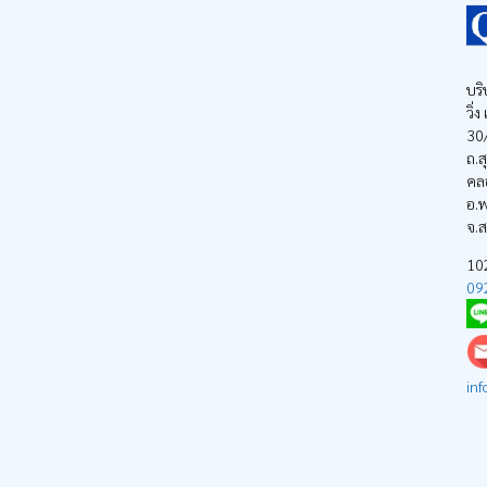
บริ
วิ่
30/
ถ.ส
คล
อ.พ
จ.
1
09
inf