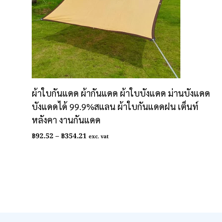
ผ้าใบกันแดด ผ้ากันแดด ผ้าใบบังแดด ม่านบังแดด
บังแดดได้ 99.9%สแลน ผ้าใบกันแดดฝน เต็นท์
หลังคา งานกันแดด
Price
฿
92.52
–
฿
354.21
exc. vat
range:
฿92.52
through
฿354.21