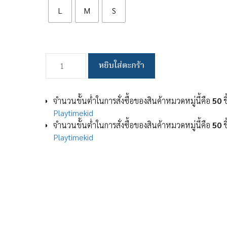
L
M
S
จำนวน
หยิบใส่ตะกร้า
โต๊ะ
พับ
อลู
จำนวนขั้นต่ำในการสั่งซื้อของสินค้าหมวดหมู่นี้คือ
50
ช
มิ
Playtimekid
เนียม
จำนวนขั้นต่ำในการสั่งซื้อของสินค้าหมวดหมู่นี้คือ
50
ช
แบบ
Playtimekid
พกพา
ปิคนิค
แคม
ป์
ปิ้ง
สามารถ
ใช้