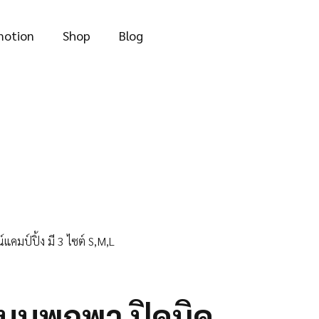
motion
Shop
Blog
แคมป์ปิ้ง มี 3 ไซต์ S,M,L
 แบบพกพา ปิคนิค