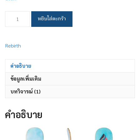
จำนวน
หยิบใส่ตะกร้า
4
Seasons
(Deck)
ชิ้น
Rebirth
คำอธิบาย
ข้อมูลเพิ่มเติม
บทวิจารณ์ (1)
คำอธิบาย