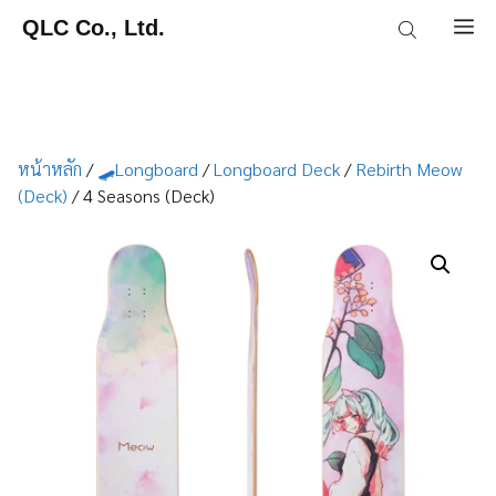
Skip
QLC Co., Ltd.
M
to
content
หน้าหลัก
/
🛹Longboard
/
Longboard Deck
/
Rebirth Meow
(Deck)
/ 4 Seasons (Deck)