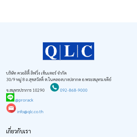
บริษัท ควอลิตี้ ลิฟวิ่ง เซ็นเตอร์ จำกัด
30/9 หมู่ 8 ถ.สุขสวัสดิ์ ต.ในคลองบางปลากด อ.พระสมุทรเจดีย์
จ.สมุทรปราการ 10290
092-868-9000
@prorack
info@qlc.co.th
เกี่ยวกับเรา