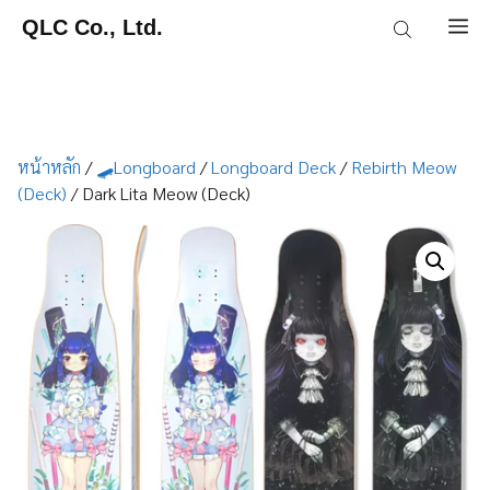
Skip
QLC Co., Ltd.
M
to
content
หน้าหลัก
/
🛹Longboard
/
Longboard Deck
/
Rebirth Meow
(Deck)
/ Dark Lita Meow (Deck)