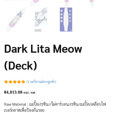
Dark Lita Meow
(Deck)
(
1
บทวิจารณ์จากลูกค้า)
5.00
out of
฿
4,813.08
5
exc. vat
Raw Material : เมเปิ้ล/เรซิน//ไผ่คาร์บอน/เรซิน/เมเปิ้ล/เคลือบไฟ
เบอร์กลาสเพื่อป้องกันรอย