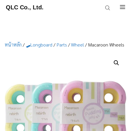
Skip
QLC Co., Ltd.
M
to
content
หน้าหลัก
/
🛹Longboard
/
Parts
/
Wheel
/ Macaroon Wheels