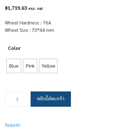
5.00
out of
฿
1,719.63
5
exc. vat
Wheel Hardness : 76A
Wheel Size : 70*44 mm
Color
Blue
Pink
Yellow
จำนวน
หยิบใส่ตะกร้า
Macaroon
Wheels
ชิ้น
Rebirth