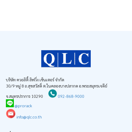
บริษัท ควอลิตี้ ลิฟวิ่ง เซ็นเตอร์ จำกัด
30/9 หมู่ 8 ถ.สุขสวัสดิ์ ต.ในคลองบางปลากด อ.พระสมุทรเจดีย์
จ.สมุทรปราการ 10290
092-868-9000
@prorack
info@qlc.co.th