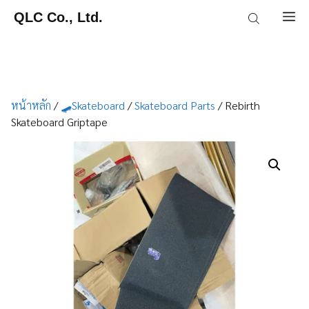
Skip
QLC Co., Ltd.
M
to
content
หน้าหลัก
/
🛹Skateboard
/
Skateboard Parts
/ Rebirth
Skateboard Griptape